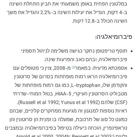
במלטונין הפחית באופן משמעותי את חביון התחלת השינה
ב-4 דקות, הגדיל את יעילות השינה ב-2.2% והגדיל את משך
השינה הכולל ב-12.8 דקות.
פיברומיאלגיה:
תוסף טריפטופן נחקר כגישה משלימה לניהול תסמיני
פיברומיאלגיה, ובהם כאב והפרעות שינה.
אסמכתא מדעית:
במאמר
מ-2008, צוין כי מטופלים עם
[5]
פיברומיאלגיה הראו רמות מופחתות בסרום של סרוטונין
והקודמן שלו, L-tryptophan, כמו גם רמות מופחתות של
מטבוליט הסרוטונין העיקרי, 5-HIAA, בנוזל המוחי-שדרתי
(CSF) שלהם (Russell et al 1992; Yunus et al 1992).
ראיות נוספות למנגנון זה מגיעות ממחקרים קליניים, שבהם
כמעט כל סוג של תרכובת, שמעלה בו זמנית הן סרוטונין והן
נוראפינפרין, הוכחה כיעילה בטיפול בפיברומיאלגיה ובמצבים