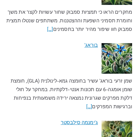
מחקרים הראו כי תמציות סמבוק שחור עשויות לקצר את משך
וחומרת תסמיני השפעת וההצטננות. משתתפים שנטלו תמצית
סמבוק חוו שיפור מהיר יותר בתסמינים
[…]
בוראג'
שמן זרעי בוראג' עשיר בחומצה גמא-לינולנית (GLA), חומצת
שומן אומגה-6 עם תכונות אנטי-דלקתיות. במחקר על חולי
דלקת מפרקים שגרונית נמצאה ירידה משמעותית בנפיחות
וברגישות המפרקים
[…]
ג'ימנמה סילבסטר