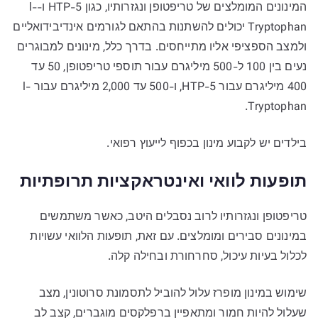
המינונים המומלצים של טריפטופן ונגזרותיו, כגון 5-HTP ו-l-
Tryptophan יכולים להשתנות בהתאם לגורמים אינדיבידואליים
ולמצב הספציפי אליו מתייחסים. בדרך כלל, מינונים למבוגרים
נעים בין 100 ל-500 מיליגרם עבור תוספי טריפטופן, 50 עד
400 מיליגרם עבור 5-HTP, ו-500 עד 2,000 מיליגרם עבור l-
Tryptophan.
בילדים יש לקבוע מינון בכפוף לייעוץ רפואי.
תופעות לוואי ואינטראקציות תרופתיות
טריפטופן ונגזרותיו לרוב נסבלים היטב, כאשר משתמשים
במינונים סבירים ומומלצים. עם זאת, תופעות הלוואי עשויות
לכלול בעיות עיכול, סחרחורת ובחילה קלה.
שימוש במינון מופרז עלול להוביל לתסמונת סרוטונין, מצב
שעלול להיות חמור ומתאפיין ברפלקסים מוגברים, קצב לב