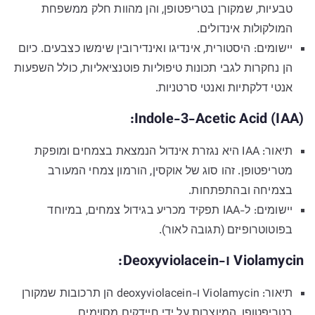
טבעיות, שמקורן בטריפטופן, והן מהוות חלק ממשפחת
המולקולות אינדולים.
יישומים: היסטורית, אינדיגו ואינדירובין שימשו כצבעים. כיום
הן נחקרות לגבי תכונות טיפוליות פוטנציאליות, כולל השפעות
אנטי דלקתיות ואנטי סרטניות.
Indole-3-Acetic Acid (IAA):
תיאור: IAA היא נגזרת אינדול הנמצאת בצמחים ומופקת
מטריפטופן. זהו סוג של אוקסין, הורמון צמחי המעורב
בצמיחה ובהתפתחות.
יישומים: ל-IAA תפקיד מכריע בגידול צמחים, במיוחד
בפוטוטרופיזם (תגובה לאור).
Violamycin ו-Deoxyviolacein:
תיאור: Violamycin ו-deoxyviolacein הן תרכובות שמקורן
בטריפטופן, המיוצרות על ידי חיידקים מסוימים.