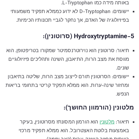
באותה מידה כמו L-Tryptophan.
יישומים: D-Tryptophan לא ידוע כממלא תפקיד משמעותי
בפיזיולוגיה של האדם, אך נחקר לגביי תכונותיו הכימיות.
5-Hydroxytryptamine (סרוטונין):
תיאור: סרוטונין הוא נוירוטרנסמיטר שמקורו בטריפטופן. הוא
מווסת את מצב הרוח, התיאבון, השינה ותהליכים פיזיולוגיים
שונים.
יישומים: הסרוטונין תורם לייצוב מצב הרוח, שליטה בתיאבון
ומחזור שינה-ערות. הוא ממלא תפקיד קריטי בתחומי בריאות
הנפש.
מלטונין (הורמוון החושך):
תיאור:
מלטונין
הוא הורמון המסונתז מסרוטונין, בעיקר
באמצעות בלוטת האצטרובל. הוא ממלא תפקיד מרכזי