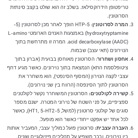
טריפטופן הידרוקסילאז. בשלב זה הוא שולט בקצב סינתזת
הסרוטונין.
המרה לסרוטונין
: 5-HTP הופך לאחר מכן לסרוטונין (5-
hydroxytryptamine) באמצעות האנזים הארומטי L-amino
acid decarboxylase (AADC). המרה זו מתרחשת בתוך
הנוירונים (תאי עצב) שבמוח.
אחסון ושחרור
: הסרוטונין מאוחסן בבועית (אברון בתוך
ציטופלסמת התא) הנמצאת בתוך נוירונים. כאשר מגיע דחף
עצבי לקצה הנוירון (המסוף הסינפטי), הוא משחרר את
הסרוטונין לתוך הסינפסה (הרווח בין שני נוירונים).
קשירה לקולטנים:
הסרוטונין המשוחרר נקשר לקולטנים
ספציפיים, על פני השטח של נוירוני המטרה. ישנם מספר
סוגים של קולטני סרוטונין (למשל, 5-HT1, 5-HT2), כאשר
לכל אחד יש אפקט ייחודי כאשר הוא מופעל.
העברה עצבית:
סרוטונין פועל כמוליך עצבי, המעביר אותות
בין נוירונים. ובכך משפיע על תהליכים פיזיולוגיים שונים,