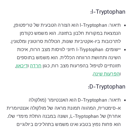
l-Tryptophan:
תיאור: l-Tryptophan הוא הצורה הטבעית של טריפטופן,
הנמצאת במקורות חלבון בתזונה. הוא משמש כקודמן
לתרכובות ביו-אקטיביות שונות, הכוללות סרוטונין ומלטונין.
יישומים: l-Tryptophan חיוני לוויסות מצב הרוח, איכות
השינה ותחושת הרווחה הכללית. הוא משמש בתוספים
תזונתיים לטיפול בהפרעות מצב רוח, כגון
חרדה
ו
דיכאון
,
ו
הפרעות שינה
.
D-Tryptophan:
תיאור: D-Tryptophan הוא האננטיומר (מולקולה
א-סימטרית, המהווה תמונת מראה של מולקולה אננטיומרית
אחרת) של L-Tryptophan, ושונה במבנה התלת מימדי שלו.
הוא פחות נפוץ בטבע ואינו משמש בתהליכים ביולוגיים