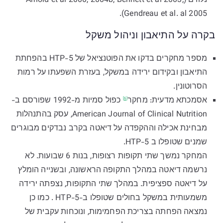
נלווים (Arnold et al 2000, 2004b; Bennett et al 2003;
Gendreau et al. al 2005).
בקרה על התיאבון וניהול משקל
מספר מחקרים בדקו את הפוטנציאל של 5-HTP בהפחתת
התיאבון ובקידום ירידה במשקל, בעזרת השפעתו על רמות
הסרוטונין.
אסמכתא מדעית:
מחקר
כפול סמיות מ-1992 שפורסם ב-
[6]
American Journal of Clinical Nutrition, עסק בהתנהלות
מבחינת אכילה וההקפדה על דיאטה בקרב נבדקים מבוגרים
שמנים שטופלו ב 5-HTP.
המחקר נמשך שתי תקופות רצופות, בנות 6 שבועות. לא
נרשמה דיאטה במהלך התקופה הראשונה, ובשנייה הומלץ
על דיאטה ספציפית. במהלך שתי התקופות, נצפתה ירידה
משמעותית במשקל בחולים שטופלו ב-5-HTP . כמו כן
נמצאה הפחתה בצריכת הפחמימות, ונוכחות עקבית של