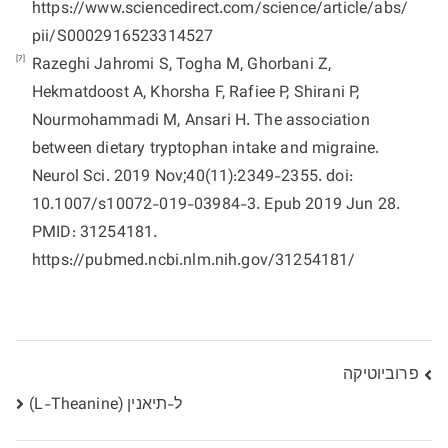
https://www.sciencedirect.com/science/article/abs/
pii/S0002916523314527
[7]
Razeghi Jahromi S, Togha M, Ghorbani Z,
Hekmatdoost A, Khorsha F, Rafiee P, Shirani P,
Nourmohammadi M, Ansari H. The association
between dietary tryptophan intake and migraine.
Neurol Sci. 2019 Nov;40(11):2349-2355. doi:
10.1007/s10072-019-03984-3. Epub 2019 Jun 28.
PMID: 31254181.
https://pubmed.ncbi.nlm.nih.gov/31254181/
ניווט
פרוביוטיקה
ל-תיאנין (L-Theanine)