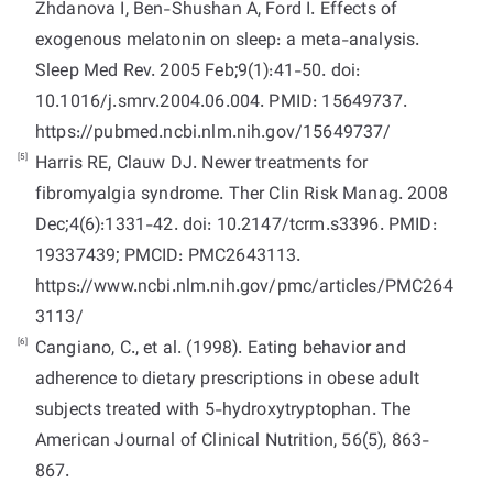
Zhdanova I, Ben-Shushan A, Ford I. Effects of
exogenous melatonin on sleep: a meta-analysis.
Sleep Med Rev. 2005 Feb;9(1):41-50. doi:
10.1016/j.smrv.2004.06.004. PMID: 15649737.
https://pubmed.ncbi.nlm.nih.gov/15649737/
[5]
Harris RE, Clauw DJ. Newer treatments for
fibromyalgia syndrome. Ther Clin Risk Manag. 2008
Dec;4(6):1331-42. doi: 10.2147/tcrm.s3396. PMID:
19337439; PMCID: PMC2643113.
https://www.ncbi.nlm.nih.gov/pmc/articles/PMC264
3113/
[6]
Cangiano, C., et al. (1998). Eating behavior and
adherence to dietary prescriptions in obese adult
subjects treated with 5-hydroxytryptophan. The
American Journal of Clinical Nutrition, 56(5), 863-
867.