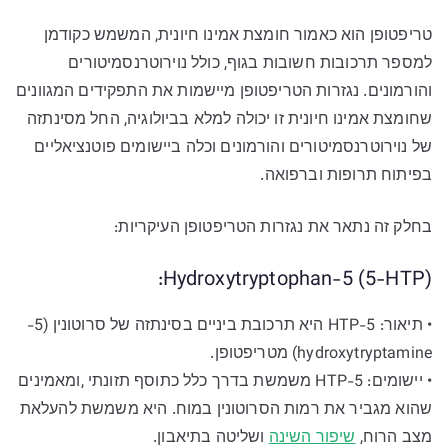
טריפטופן הוא כאמור חומצת אמינו חיונית, המשמש כקודמן
למספר תרכובות חשובות בגוף, כולל נוירוטרנסמיטורים
והורמונים. נגזרות הטריפטופן מיישמות את התפקידים המגוונים
שחומצת אמינו חיונית זו יכולה למלא בביולוגיה, החל מסינתזה
של נוירוטרנסמיטורים והורמונים וכלה ביישומים פוטנציאליים
בפיתוח תרופות וברפואה.
בחלק זה נתאר את נגזרות הטריפטופן העיקריות:
Hydroxytryptophan-5 (5-HTP):
• תיאור: 5-HTP היא תרכובת ביניים בסינתזה של סרוטונין (5-
hydroxytryptamine) מטריפטופן.
• יישומים: 5-HTP משמשת בדרך כלל כתוסף תזונתי ,ומאמינים
שהוא מגביר את רמות הסרוטונין במוח. היא משמשת להעלאת
מצב הרוח,
שיפור השינה
ושליטה בתיאבון.