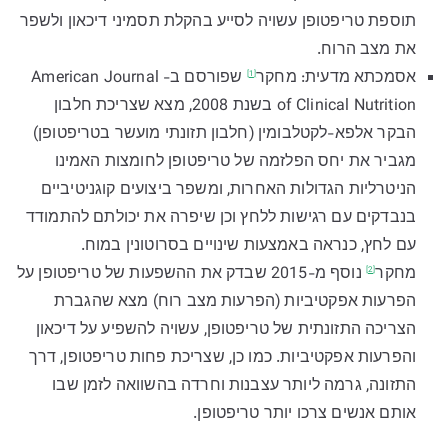
תוספת טריפטופן עשויה לסייע בהקלת תסמיני דיכאון ולשפר
את מצב הרוח.
אסמכתא מדעית:
מחקר
שפורסם ב- American Journal
[1]
of Clinical Nutrition בשנת 2008, מצא שצריכת חלבון
הבקר אלפא-לקטלבומין (חלבון תזונתי מועשר בטריפטופן)
מגביר את יחס הפלזמה של טריפטופן לחומצות האמינו
הניטרליות הגדולות האחרות, ומשפר ביצועים קוגניטיביים
בנבדקים עם רגישות ללחץ וכן שיפרה את יכולתם להתמודד
עם לחץ, כנראה באמצעות שינויים בסרוטונין במוח.
מחקר
נוסף מ-2015 שבדק את ההשפעות של טריפטופן על
[2]
הפרעות אפקטיביות (הפרעות מצב רוח) מצא שהגברת
הצריכה התזונתית של טריפטופן, עשויה להשפיע על דיכאון
והפרעות אפקטיביות. כמו כן, שצריכת פחות טריפטופן, דרך
התזונה, גרמה ליותר עצבנות וחרדה בהשוואה לזמן שבו
אותם אנשים צרכו יותר טריפטופן.