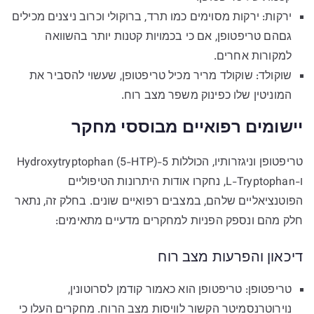
ירקות: ירקות מסוימים כמו תרד, ברוקולי וכרוב ניצנים מכילים
גםהם טריפטופן, אם כי בכמויות קטנות יותר בהשוואה
למקורות אחרים.
שוקולד: שוקולד מריר מכיל טריפטופן, שעשוי להסביר את
המוניטין שלו כפינוק משפר מצב רוח.
יישומים רפואיים מבוססי מחקר
טריפטופן וניגזרותיו, הכוללות 5-Hydroxytryptophan (5-HTP)
ו-L-Tryptophan, נחקרו אודות היתרונות הטיפוליים
הפוטנציאליים שלהם, במצבים רפואיים שונים. בחלק זה, נתאר
חלק מהם ונספק הפניות למחקרים מדעיים מתאימים:
דיכאון והפרעות מצב רוח
טריפטופן: טריפטופן הוא כאמור קודמן לסרוטונין,
נוירוטרנסמיטר הקשור לוויסות מצב הרוח. מחקרים העלו כי