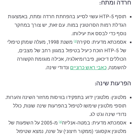
חרדה ומתח:
תוסף 5-HTP עשוי לסייע בהפחתת חרדה ומתח, באמצעות
הגדלת רמות הסרוטונין במוח. עם זאת, יש צורך במחקר
נוסף כדי לבסס את יעילותו.
אסמכתא מדעית:
סקירה
משנת 1998, מעלה שמתן טיפולי
[3]
של 5-HTP הוכח כיעיל בטיפול במגוון רחב של מצבים,
הכוללים דיכאון, פיברומיאלגיה, אכילה מוגזמת הקשורה
להשמנה,
כאבי ראש כרוניים
ונדודי שינה.
הפרעות שינה:
מלטונין: מלטונין ידוע בתפקידו בוויסות מחזור השינה והערות.
תוספי מלטונין שימשו לטיפול בהפרעות שינה שונות, כולל
נדודי שינה וג'ט לג.
אסמכתא מדעית: במטה-
אנליזה
מ-2005 על השפעות של
[4]
מלטונין אקסוגני (ממקור חיצוני) על שינה, נמצא שטיפול