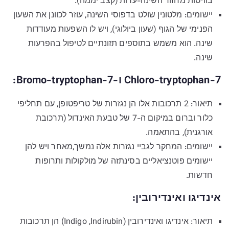
בוויסות מחזור השינה-ערות (קצב יממה).
יישומים: מלטונין שולט בדפוסי השינה, עוזר לכוונן את השעון
הפנימי של הגוף (שעון ביולוגי), ויש לו השפעות מעודדות
שינה. הוא משמש בתוספים תזונתיים לטיפול בהפרעות
שינה.
7-Chloro-tryptophan ו-7-Bromo-tryptophan:
תיאור: 2 תרכובות אלו הן נגזרות של טריפטופן, עם תחליפי
כלור וברום במיקום ה-7 של טבעת האינדול (תרכובת
אורגנית), בהתאמה.
יישומים: המחקר לגביי נגזרות אלה נמשך,מאחר ויש להן
יישומים פוטנציאליים בסינתזה של מולקולות ותרופות
חדשות.
אינדיגו ואינדירובין:
תיאור: אינדיגו ואינדירובין (Indigo ,Indirubin) הן תרכובות