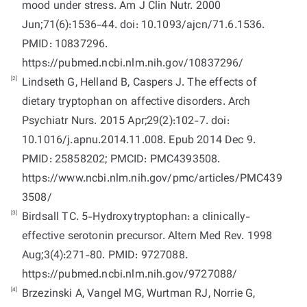
mood under stress. Am J Clin Nutr. 2000
Jun;71(6):1536-44. doi: 10.1093/ajcn/71.6.1536.
PMID: 10837296.
https://pubmed.ncbi.nlm.nih.gov/10837296/
[2]
Lindseth G, Helland B, Caspers J. The effects of
dietary tryptophan on affective disorders. Arch
Psychiatr Nurs. 2015 Apr;29(2):102-7. doi:
10.1016/j.apnu.2014.11.008. Epub 2014 Dec 9.
PMID: 25858202; PMCID: PMC4393508.
https://www.ncbi.nlm.nih.gov/pmc/articles/PMC439
3508/
[3]
Birdsall TC. 5-Hydroxytryptophan: a clinically-
effective serotonin precursor. Altern Med Rev. 1998
Aug;3(4):271-80. PMID: 9727088.
https://pubmed.ncbi.nlm.nih.gov/9727088/
[4]
Brzezinski A, Vangel MG, Wurtman RJ, Norrie G,