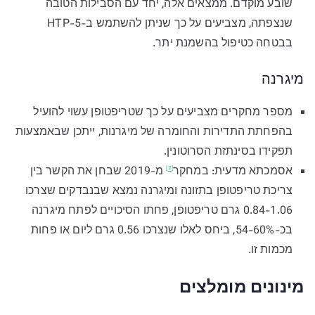
שובע מוקדם. ממצאים אלה, יחד עם הסבילות הטובה
שנצפתה, מצביעים על כך שניתן להשתמש ב-5-HTP
בבטחה כטיפול בהשמנת יתר.
מיגרנה
מספר מחקרים מצביעים על כך שטריפטופן עשוי להועיל
בהפחתת התדירות והחומרה של מיגרנות, ייתכן שבאמצעות
תפקידו בסינתזת הסרוטונין.
אסמכתא מדעית:
במחקר
מ-2019 שבחן את הקשר בין
[7]
צריכת טריפטופן בתזונה ומיגרנה נמצא שבנבדקים שצרכו
0.84-1.06 גרם טריפטופן, פחתו הסיכויים לפתח מיגרנה
בכ-54-60%, ביחס לאלו שנצרכו 0.56 גרם ליום או פחות
מכמות זו.
מינונים מומלצים