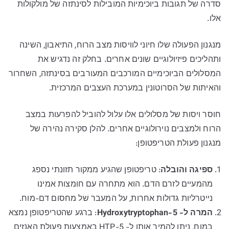
סדרה של תגובות ביוכימיות המובילות לסינתזה של מולקולות
אלו.
מנגנון הפעולה שלו חיוני לוויסות מצב הרוח, התיאבון, השינה
ותהליכים פיזיולוגיים שונים אחרים. בחלק זה נדגיש את
המסלולים הביוכימיים המורכבים המעורבים בסינתזה, השחרור
והאיתות של הסרוטונין במערכת העצבים המרכזית.
חוסר ויסות של מסלולים אלו עלול להוביל להפרעות במצב
הרוח ולמצבים נוירולוגיים אחרים. להלן סקירה נהירה של
מנגנון פעולת הטריפטופן:
ספיגה והובלה
: טריפטופן שהגיע ממקור תזונתי נספג
מהמעיים לזרם הדם. הוא מתחרה עם חומצות אמינו
נייטרליות גדולות אחרות, על המעבר של מחסום דם-מוח.
המרה ל- 5-Hydroxytryptophan
: ברגע שהטריפטופן נמצא
במוח, ניתן להמיר אותו ל- 5-HTP באמצעות פעולת האנזים