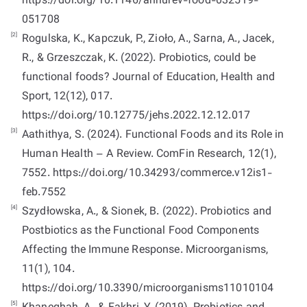
https://doi.org/10.1146/annurev-food-032519-
051708
[2]
Rogulska, K., Kapczuk, P., Zioło, A., Sarna, A., Jacek,
R., & Grzeszczak, K. (2022). Probiotics, could be
functional foods? Journal of Education, Health and
Sport, 12(12), 017.
https://doi.org/10.12775/jehs.2022.12.12.017
[3]
Aathithya, S. (2024). Functional Foods and its Role in
Human Health – A Review. ComFin Research, 12(1),
7552. https://doi.org/10.34293/commerce.v12is1-
feb.7552
[4]
Szydłowska, A., & Sionek, B. (2022). Probiotics and
Postbiotics as the Functional Food Components
Affecting the Immune Response. Microorganisms,
11(1), 104.
https://doi.org/10.3390/microorganisms11010104
[5]