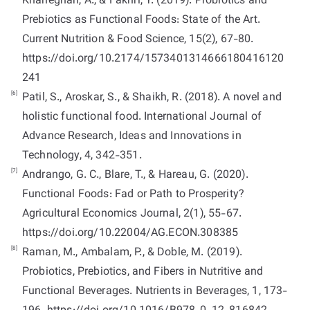
Khaneghah, A., & Fakhri, Y. (2019). Probiotics and
Prebiotics as Functional Foods: State of the Art.
Current Nutrition & Food Science, 15(2), 67-80.
https://doi.org/10.2174/1573401314666180416120
241
[6]
Patil, S., Aroskar, S., & Shaikh, R. (2018). A novel and
holistic functional food. International Journal of
Advance Research, Ideas and Innovations in
Technology, 4, 342-351.
[7]
Andrango, G. C., Blare, T., & Hareau, G. (2020).
Functional Foods: Fad or Path to Prosperity?
Agricultural Economics Journal, 2(1), 55-67.
https://doi.org/10.22004/AG.ECON.308385
[8]
Raman, M., Ambalam, P., & Doble, M. (2019).
Probiotics, Prebiotics, and Fibers in Nutritive and
Functional Beverages. Nutrients in Beverages, 1, 173-