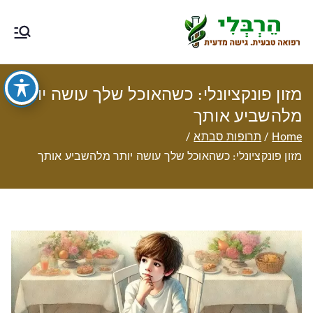
Ski
t
הרבלי –
טיפול תזונתי, צמחי מרפא, רפואה
conten
טבעית מסורתית ותוספי תזונה
רפואה טבעית
מזון פונקציונלי: כשהאוכל שלך עושה יותר
עם גישה
מלהשביע אותך
Home
תרופות סבתא
מדעית
מזון פונקציונלי: כשהאוכל שלך עושה יותר מלהשביע אותך