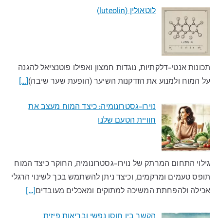
לוטאולין (luteolin)
תכונות אנטי-דלקתיות, נוגדות חמצון ואפילו פוטנציאל להגנה
על המוח ולמנוע את הזדקנות השיער (הופעת שער שיבה)
[…]
נוירו-גסטרונומיה: כיצד המוח מעצב את
חוויית הטעם שלנו​
גילוי התחום המרתק של נוירו-גסטרונומיה, החוקר כיצד המוח
תופס טעמים ומרקמים, וכיצד ניתן להשתמש בכך לשינוי הרגלי
אכילה ולהפחתת המשיכה למתוקים ומאכלים מעובדים​
[…]
הקשר בין חוסן נפשי ובריאות פיזית