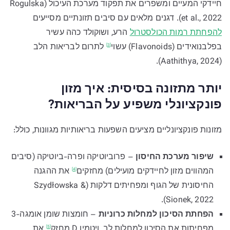
חיידקי המעיים ומשפרים את תפקוד מערכת העיכול (Rogulska
et al., 2022). דגנים מלאים עם סיבים תזונתיים מסייעים
להפחתת רמות הכולסטרול
הרע, ושוקולד כהה עשיר
בפלבנואידים (Flavonoids)
עשוי
לתרום לבריאות הלב
[3]
(Aathithya, 2024).
יותר מתזונה בסיסית: איך מזון
פונקציונלי משפיע על הבריאות?
מזונות פונקציונליים מציעים השפעות בריאותיות מגוונות, כולל:
שיפור מערכת החיסון
– פרוביוטיקה ופרה-ביוטיקה (סיבים
המהווים מזון לחיידקים מועילים)
מחזקים
את ההגנה
[4]
החיסונית של הגוף ומפחיתים דלקות (Szydłowska &
Sionek, 2022).
הפחתת הסיכון למחלות כרוניות
– חומצות שומן אומגה-3
מפחיתות את הסיכון למחלות לב, ויטמין D
מחזק
את
[5]