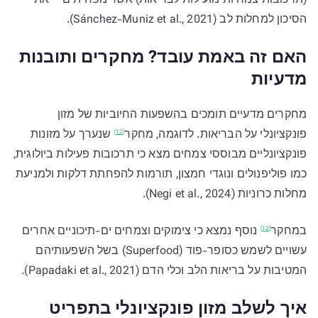
(תרכובות צמחיות מועילות לבריאות) אשר
מפחיתים
את
הסיכון למחלות לב (Sánchez-Muniz et al., 2021).
האם זה באמת עובד? מחקרים ותובנות
מדעיות
מחקרים מדעיים תומכים בהשפעות החיוביות של מזון
פונקציונלי על הבריאות. לדוגמה,
מחקר
שנערך על מזונות
[12]
פונקציונליים מבוססי צמחים מצא כי תרכובות פעילות ביולוגית,
כמו פוליפנולים ונוגדי חמצון, תורמות להפחתת דלקות ולמניעת
מחלות כרוניות (Negi et al., 2024).
במחקר
נוסף נמצא כי צימוקים וצמחים ים-תיכוניים אחרים
[13]
עשויים לשמש כסופר-פוד (Superfood) בשל השפעותיהם
המטיבות על בריאות הלב וכלי הדם (Papadaki et al., 2021).
איך לשלב מזון פונקציונלי בתפריט