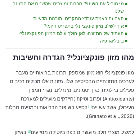
מי מוביל את השינוי? חברות ומוצרים שמשנים את התזונה
שלנו
האם זה באמת עובד? מחקרים ותובנות מדעיות
איך לשלב מזון פונקציונלי בתפריט היומי?
העתיד של התזונה: לאן הולך עולם המזון הפונקציונלי?
ביבליוגרפיה
מהו מזון פונקציונלי? הגדרה וחשיבות
מזון פונקציונלי הוא מזון שמספק יתרונות בריאותיים מעבר
לערכים התזונתיים הבסיסיים שלו. מזונות אלו מכילים רכיבים
פעילים ביולוגית, כגון ויטמינים, מינרלים, נוגדי חמצון
(Antioxidants) ופרוביוטיקה (חיידקים מועילים למערכת
העיכול), אשר
עשויים
לסייע בשיפור הבריאות ובמניעת מחלות
[1]
(Granato et al., 2020).
למשל, מוצרי חלב מועשרים בפרוביוטיקה
מסייעים
באיזון
[2]