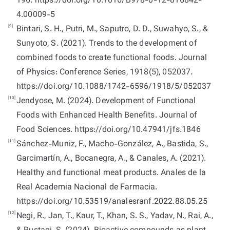
196. https://doi.org/10.1016/B978-0-12-816842-
4.00009-5
[9]
Bintari, S. H., Putri, M., Saputro, D. D., Suwahyo, S., &
Sunyoto, S. (2021). Trends to the development of
combined foods to create functional foods. Journal
of Physics: Conference Series, 1918(5), 052037.
https://doi.org/10.1088/1742-6596/1918/5/052037
[10]
Jendyose, M. (2024). Development of Functional
Foods with Enhanced Health Benefits. Journal of
Food Sciences. https://doi.org/10.47941/jfs.1846
[11]
Sánchez-Muniz, F., Macho-González, A., Bastida, S.,
Garcimartín, A., Bocanegra, A., & Canales, A. (2021).
Healthy and functional meat products. Anales de la
Real Academia Nacional de Farmacia.
https://doi.org/10.53519/analesranf.2022.88.05.25
[12]
Negi, R., Jan, T., Kaur, T., Khan, S. S., Yadav, N., Rai, A.,