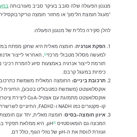
מנגנון הפעולה שלה סובב בעיקר סביב מעורבותה
במע
"מעגל חומצת הלימון" או מחזור חומצה טריקרבוקסילית
להלן סקירה כללית של מנגנון הפעולה:
הפקת אנרגיה
: חומצה מאלית היא שחקן מפתח במע
למעשה
מסלול מטבולי מרכזי
[1]
כימיות במעגל קרבס.
תרכובת ביניים:
החומצה המאלית משמשת כתרכובת ב
אוקסלואצטט (משמשת כמטבוליט בטבע), החיונית 
קו-פקטורים כמו NADH ו-FADH2, החיוניים לשרשרת העברת האלקטרונים וייצור ATP נוסף במיטוכונדריה.
איזון חומצה-בסיס
: חומצה מאלית, יחד עם חומצות 
המכונה גם
הומאוסטזיס pH
[3]
ועוזרת לווסת את ה-pH של נוזלי הגוף, כולל דם.