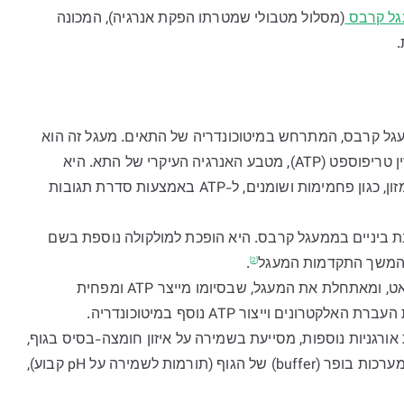
גל קרבס
(מסלול מטבולי שמטרתו הפקת אנרגיה), המכונה
.
גל קרבס, המתרחש במיטוכונדריה של התאים. מעגל זה הוא
, האחראי לייצור אדנוזין טריפוספט (ATP), מטבע האנרגיה העיקרי של התא. היא
תורמת לייצור אנרגיה באמצעות סיוע להמרת רכיבי מזון, כגון פחמימות ושומנים, ל-ATP באמצעות סדרת תגובות
יניים בממעגל קרבס. היא הופכת למולקולה נוספת בשם
להמשך
התקדמות המעגל
.
[2]
אוקסלואצטט מתמזגת עם אצטיל-CoA ליצירת ציטראט, ומאתחלת את המעגל, שבסיומו מייצר ATP ומפחית
אורגניות נוספות, מסייעת בשמירה על איזון חומצה-בסיס בגוף,
. היא ממלאת תפקיד במערכות בופר (buffer) של הגוף (תורמות לשמירה על pH קבוע),