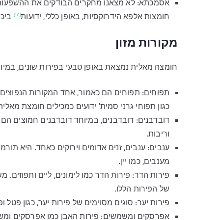
אסמכתא: לא מצאנו מחקרים הבודקים את ההשפעות ל
חומצות אלפא הידרוקסיות, באופן כללי,
ידועות
ביכו
[10]
מקורות מזון
חומצה מאלית נמצאת באופן טבעי בפירות שונים, במיוח
תפוחים: תפוחים הם כאמור, אחד המקורות הנפוצים ב
כגון תפוחי גרני סמית' ידועים כמכילים חומצת מאלית 
דובדבנים: דובדבנים, במיוחד דובדבנים חמוצים הם 
וריבות.
ענבים: ענבים, זנים אדומים וירוקים כאחד. היא תור
מענבים, כמו יין.
פירות הדר: פירות הדר כמו לימונים, ליים ותפוזי
של הפירות הללו.
פירות יער: סוגים מסוימים של פירות יער, כגון פטל
אפרסקים ומשמשים: פירות האבן כמו אפרסקים ומש