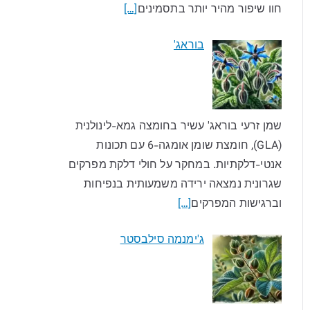
חוו שיפור מהיר יותר בתסמינים
[…]
בוראג'
שמן זרעי בוראג' עשיר בחומצה גמא-לינולנית
(GLA), חומצת שומן אומגה-6 עם תכונות
אנטי-דלקתיות. במחקר על חולי דלקת מפרקים
שגרונית נמצאה ירידה משמעותית בנפיחות
וברגישות המפרקים
[…]
ג'ימנמה סילבסטר