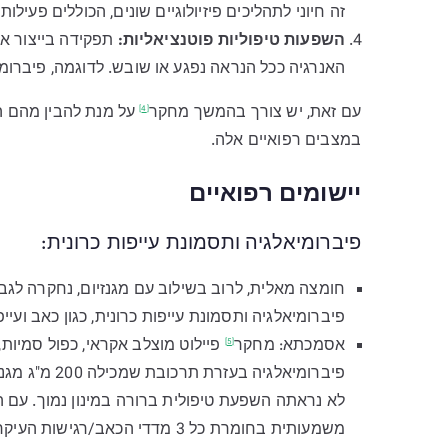
זה חיוני לתהליכים פיזיולוגיים שונים, הכוללים פעילות
השפעות טיפוליות פוטנציאליות:
תפקידה בייצור אנ
האנרגיה ככל הנראה נפגע או שובש. לדוגמה, פיברומיאלגיה (Fibromyalgia) ותסמונת עייפות 
עם זאת, יש צורך
בהמשך מחקר
על מנת להבין מהם המ
[4]
במצבים רפואיים אלה.
יישומים רפואיים
פיברומיאלגיה ותסמונת עייפות כרונית:
חומצה מאלית, לרוב בשילוב עם מגנזיום, נחקרה לג
פיברומיאלגיה ותסמונת עייפות כרונית, כגון כאב ועי
אסמכתא:
מחקר
[5]
פיברומיאלגיה בעזרת תרכובת שמכילה 200 מ"ג מגנזיום ו-50 מ"ג חומצה מאלית.
לא נראתה השפעת טיפולית ברורה במינון נמוך. עם הע
משמעותית בחומרת כל 3 מדדי הכאב/רגישות העיקריים.