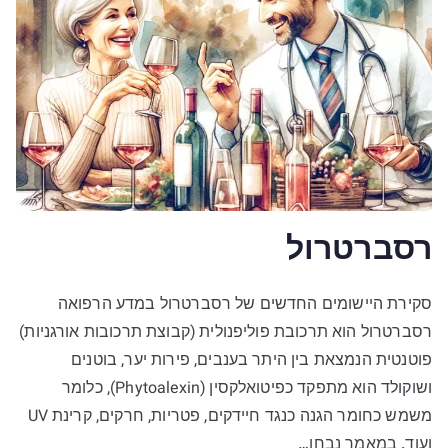
רסברטרול
סקירת היישומים החדשים של רסברטרול במדע הרפואה
רסברטרול הוא תרכובת פוליפנולית (קבוצת תרכובות אורגניות)
פוטנטית הנמצאת בין היתר בענבים, פירות יער, בוטנים
ושוקולד הוא מתפקד כפיטואלקסין (Phytoalexin), כלומר
משמש כחומר הגנה כנגד חיידקים, פטריות, חרקים, קרינת UV
ועוד. במאמר נבחן…