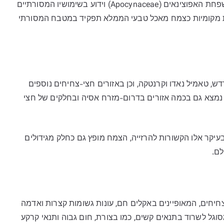
בהודו ובאזורים מסוימים של דרום אסיה. הוא שייך למשפחת האפוצינאים (Apocynaceae) וידוע בשימושיו המסורתיים
ילות מקומיות כצמח מאכל טבעי הממלא תפקיד במטבח המסורתי
ש, טאמיל נאדו וקרנטקה, וכן באזורים חצי-צחיחים נוספים
 נמצא גם בכמה אזורים בדרום-מזרח אסיה ובחלקים של חצי
ובעיקר אלו הקשורות להרזייה, הצמח מופץ גם כחלק מגידולים
לם.
יחים, המאופיינים באקלים חם, עונות גשומות קצרות ואדמה
וגל לשרוד בתנאים קשים, כמו בצורת, חום גבוה ותנאי קרקע