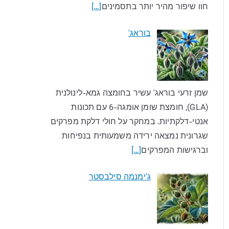
חוו שיפור מהיר יותר בתסמינים
[…]
בוראג'
שמן זרעי בוראג' עשיר בחומצה גמא-לינולנית
(GLA), חומצת שומן אומגה-6 עם תכונות
אנטי-דלקתיות. במחקר על חולי דלקת מפרקים
שגרונית נמצאה ירידה משמעותית בנפיחות
וברגישות המפרקים
[…]
ג'ימנמה סילבסטר