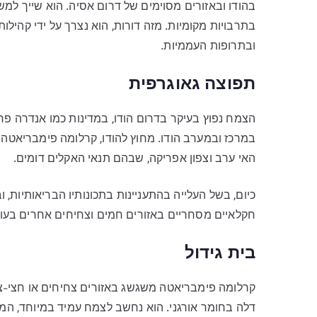
בתרבויות מקומיות. מזה דורות, הוא נצרך על ידי קה
ובתרופות העממיות.
תפוצה גאוגרפית
הצמח נפוץ בעיקר בדרום הודו, במדינות כמו אנדרה פרד
במרכז ובמערב הודו. מחוץ להודו, קרלומה פימבריאטה
האי ערב וצפון אפריקה, שבהם תנאי האקלים דומים.
כיום, בשל העלייה בהתעניינות בתכונותיו הבריאותיות, 
חקלאיים מסחריים באזורים חמים וצחיחים אחרים בעו
בית גידול
קרלומה פימבריאטה משגשג באזורים צחיחים או חצי-צח
דלה בחומר אורגני. הוא נחשב לצמח עמיד במיוחד, המס