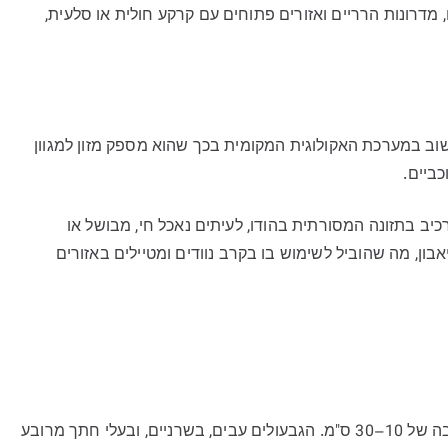
דרונות הרריים ואזורים פתוחים עם קרקע חולית או סלעית,
ב במערכת האקולוגית המקומית בכך שהוא מספק מזון למגוון
ביים.
 בתזונה המסורתית בהודו, לעיתים נאכל חי, מבושל או
בון, מה שהוביל לשימוש בו בקרב נוודים ומטיילים באזורים
קרלומה פימבריאטה גדל בצורה זקופה, ויכול להגיע לגובה של 10–30 ס"מ. הגבעולים עבים, בשרניים, ובעלי חתך מרובע