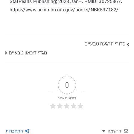
StatPearls Publishing; 2023 Jan–. PMID: 30725867.
https://www.ncbi.nlm.nih.gov/books/NBK537182/
ניווט
כדורי הרגעה טבעיים
נוגדי דיכאון טבעיים
0
דירוג מאמר
הרשמה
התחברות