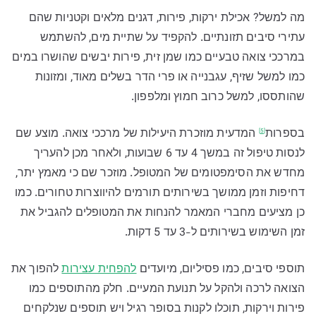
מה למשל? אכילת ירקות, פירות, דגנים מלאים וקטניות שהם
עתירי סיבים תזונתיים. להקפיד על שתיית מים, להשתמש
במרככי צואה טבעיים כמו שמן זית, פירות יבשים שהושרו במים
כמו למשל שזיף, עגבנייה או פרי הדר בשלים מאוד, ומזונות
שהותססו, למשל כרוב חמוץ ומלפפון.
בספרות
המדעית מוזכרת היעילות של מרככי צואה. מוצע שם
[5]
לנסות טיפול זה במשך 4 עד 6 שבועות, ולאחר מכן להעריך
מחדש את הסימפטומים של המטופל. מוזכר שם כי מאמץ יתר,
דחיפות וזמן ממושך בשירותים תורמים להיווצרות טחורים. כמו
כן מציעים מחברי המאמר להנחות את המטופלים להגביל את
זמן השימוש בשירותים ל-3 עד 5 דקות.
תוספי סיבים, כמו פסיליום, מיועדים
להפחית עצירות
להפוך את
הצואה לרכה ולהקל על תנועת המעיים. חלק מהתוספים כמו
פירות וירקות, תוכלו לקנות בסופר רגיל ויש תוספים שנלקחים