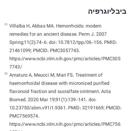
ביבליוגרפיה
[1]
Villalba H, Abbas MA. Hemorrhoids: modern
remedies for an ancient disease. Perm J. 2007
Spring;11(2):74-6. doi: 10.7812/tpp/06-156. PMID:
21461099; PMCID: PMC3057743.
https://www.ncbi.nlm.nih.gov/pmc/articles/PMC305
7743/
[2]
Amaturo A, Meucci M, Mari FS. Treatment of
haemorrhoidal disease with micronized purified
flavonoid fraction and sucralfate ointment. Acta
Biomed. 2020 Mar 19;91(1):139-141. doi:
10.23750/abm.v91i1.9361. PMID: 32191669; PMCID:
PMC7569574.
https://www.ncbi.nlm.nih.gov/pmc/articles/PMC756