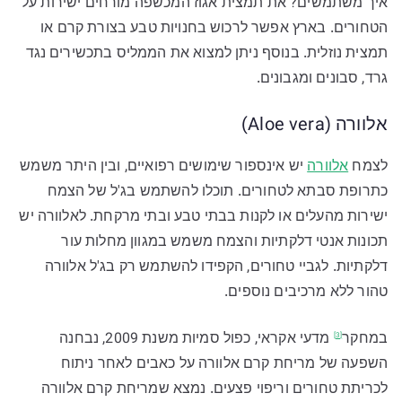
איך משתמשים? את תמצית אגוז המכשפה מורחים ישירות על
הטחורים. בארץ אפשר לרכוש בחנויות טבע בצורת קרם או
תמצית נוזלית. בנוסף ניתן למצוא את הממליס בתכשירים נגד
גרד, סבונים ומגבונים.
אלוורה (Aloe vera)
לצמח
אלוורה
יש אינספור שימושים רפואיים, ובין היתר משמש
כתרופת סבתא לטחורים. תוכלו להשתמש בג'ל של הצמח
ישירות מהעלים או לקנות בבתי טבע ובתי מרקחת. לאלוורה יש
תכונות אנטי דלקתיות והצמח משמש במגוון מחלות עור
דלקתיות. לגביי טחורים, הקפידו להשתמש רק בג'ל אלוורה
טהור ללא מרכיבים נוספים.
במחקר
מדעי אקראי, כפול סמיות משנת 2009, נבחנה
[3]
השפעה של מריחת קרם אלוורה על כאבים לאחר ניתוח
לכריתת טחורים וריפוי פצעים. נמצא שמריחת קרם אלוורה