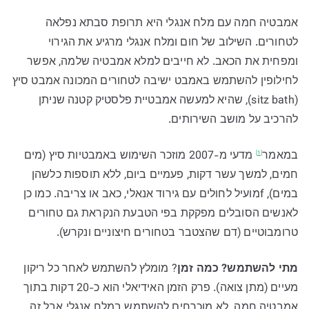
אמבטיה חמה עם מלח אנגלי היא תרופת סבתא נפלאה
לטחורים. השילוב של חום ומלח אנגלי מרגיע את הגירוי
ומפחית את הכאב. לא חייבים למלא אמבטיה שלמה, אפשר
לחילופין להשתמש באמבט ישיבה לטחורים המכונה אמבט סיץ
(sitz bath), שהיא למעשה אמבטיית פלסטיק קטנה שניתן
להרכיב על מושב השירותים.
במאמר
מדעי מ-2007 מוזכר השימוש באמבטיות סיץ (מים
[1]
חמים, למשך עשר דקות, פעמיים ביום, ללא תוספות כלשהן
במים), fמועיל לחולים עם גירוד אנאלי, כאב או צריבה. כמו כן
לאנשים הסובלים מפקקת בפי הטבעת הנקראת גם טחורים
טרומבוטיים (דם שהצטבר בטחורים חיצוניים ונקרש).
מתי להשתמש? כמה זמן
? מומלץ להשתמש לאחר כל ריקון
מעיים (מתן צואה). פרק הזמן האידיאלי הוא כ-20 דקות בתוך
אמבטיה חמה. לא מוכרחים להשתמש במלח אנגלי אבל זה