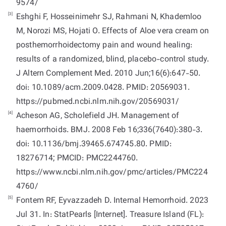
9574/
[3]
Eshghi F, Hosseinimehr SJ, Rahmani N, Khademloo
M, Norozi MS, Hojati O. Effects of Aloe vera cream on
posthemorrhoidectomy pain and wound healing:
results of a randomized, blind, placebo-control study.
J Altern Complement Med. 2010 Jun;16(6):647-50.
doi: 10.1089/acm.2009.0428. PMID: 20569031.
https://pubmed.ncbi.nlm.nih.gov/20569031/
[4]
Acheson AG, Scholefield JH. Management of
haemorrhoids. BMJ. 2008 Feb 16;336(7640):380-3.
doi: 10.1136/bmj.39465.674745.80. PMID:
18276714; PMCID: PMC2244760.
https://www.ncbi.nlm.nih.gov/pmc/articles/PMC224
4760/
[5]
Fontem RF, Eyvazzadeh D. Internal Hemorrhoid. 2023
Jul 31. In: StatPearls [Internet]. Treasure Island (FL):