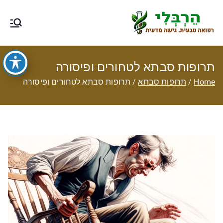
Ski
t
הרבלי –
טיפול תזונתי, צמחי מרפא, רפואה
conten
טבעית מסורתית ותוספי תזונה
רפואה טבעית
תרופות סבתא לטחורים ופיסורה
עם גישה
Home
תרופות סבתא
תרופות סבתא לטחורים ופיסורה
מדעית