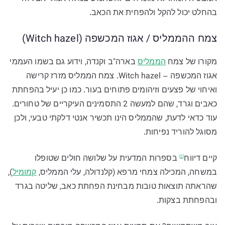
בהחלט יכול להקל ולהפחית את הכאב.
צמח ההממליס / אגוז המכשפה (Witch hazel)
מקורו של צמח
הממליס
בארה"ב וקנדה, וידוע גם בשמו העממי
אגוז המכשפה – Witch hazel. צמח הממליס מזרז קרישה
ואיחוי של פצעים וזיהומים פתוחים בעור. כמו כן יעיל בהפחתת
כאבים וגרד, שהם למעשה 2 התסמינים העיקריים של טחורים.
עוד כדאי לדעת, שהממליס הינו תכשיר אנטי דלקתי טבעי, ולכן
מסוגל להוריד נפיחות.
קיים
דיווח
בספרות המדעית על שלושה חולים שטופלו
[2]
במשחה, המכילה צמחי מרפא (קלנדולה, עלי הממליס,
קמומיל
),
שהראתה תוצאות טובות מבחינת הפחתת כאב, שליטה בגרד
ובהפחתת בצקות.