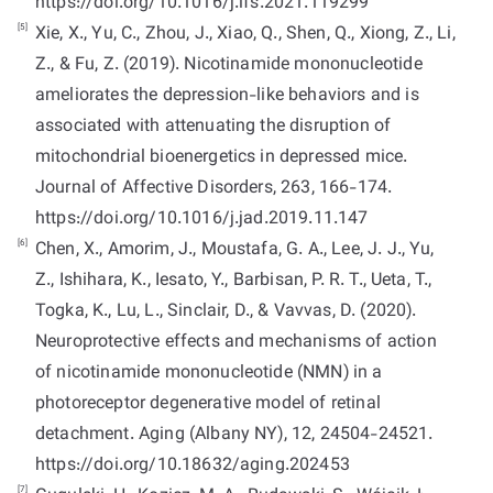
https://doi.org/10.1016/j.lfs.2021.119299
[5]
Xie, X., Yu, C., Zhou, J., Xiao, Q., Shen, Q., Xiong, Z., Li,
Z., & Fu, Z. (2019). Nicotinamide mononucleotide
ameliorates the depression-like behaviors and is
associated with attenuating the disruption of
mitochondrial bioenergetics in depressed mice.
Journal of Affective Disorders, 263, 166-174.
https://doi.org/10.1016/j.jad.2019.11.147
[6]
Chen, X., Amorim, J., Moustafa, G. A., Lee, J. J., Yu,
Z., Ishihara, K., Iesato, Y., Barbisan, P. R. T., Ueta, T.,
Togka, K., Lu, L., Sinclair, D., & Vavvas, D. (2020).
Neuroprotective effects and mechanisms of action
of nicotinamide mononucleotide (NMN) in a
photoreceptor degenerative model of retinal
detachment. Aging (Albany NY), 12, 24504-24521.
https://doi.org/10.18632/aging.202453
[7]