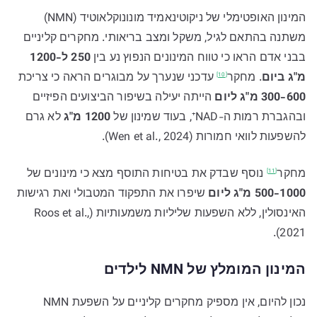
המינון האופטימלי של ניקוטינאמיד מונונוקלאוטיד (NMN)
משתנה בהתאם לגיל, משקל ומצב בריאותי. מחקרים קליניים
בבני אדם הראו כי טווח המינונים הנפוץ נע בין
250 ל-1200
מ"ג ביום
.
מחקר
עדכני שנערך על מבוגרים הראה כי צריכת
[10]
300-600 מ"ג ליום
הייתה יעילה בשיפור הביצועים הפיזיים
ובהגברת רמות ה-NAD⁺, בעוד שמינון של
1200 מ"ג
לא גרם
להשפעות לוואי חמורות (Wen et al., 2024).
מחקר
נוסף שבדק את בטיחות התוסף מצא כי מינונים של
[11]
500-1000 מ"ג ליום
שיפרו את התפקוד המטבולי ואת רגישות
האינסולין, ללא השפעות שליליות משמעותיות (Roos et al.,
2021).
המינון המומלץ של NMN לילדים
נכון להיום, אין מספיק מחקרים קליניים על השפעת NMN