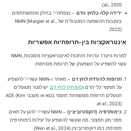
al., 2020).
ירידה קלה בלחץ הדם
–
נצפתה
בחלק מהמשתתפים
[14]
בעקבות ההשפעה המטבולית של NMN (Margier et al.,
2022).
אינטראקציות בין-תרופתיות אפשריות
למרות היעדר עדויות חותכות לאינטראקציות מסוכנות, NMN
עשוי להשפיע על השפעתן של תרופות מסוימות:
תרופות להורדת לחץ דם
– מאחר ו-NMN
עשוי
להשפיע
[15]
על תפקוד כלי הדם
ולהפחית לחץ דם
, יש לנטר מטופלים
הנוטלים תרופות ממשפחת חוסמי בטא או מעכבי ACE (Kim
et al., 2023).
כימותרפיה (דוקסורוביצין)
– NMN
עשוי
להגן על תאים
[16]
מפני נזק חמצוני, מה שעשוי להשפיע על יעילות כימותרפיה
מסוימת, כמו דוקסורוביצין (Wen et al., 2024).