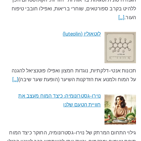
הגנה חיסונית וסגולות בריאותיות ייחודיות. הקולוסטרום הפך
ללהיט בקרב ספורטאים, שוחרי בריאות, ואפילו חובבי טיפוח
העור.
[…]
לוטאולין (luteolin)
תכונות אנטי-דלקתיות, נוגדות חמצון ואפילו פוטנציאל להגנה
על המוח ולמנוע את הזדקנות השיער (הופעת שער שיבה)
[…]
נוירו-גסטרונומיה: כיצד המוח מעצב את
חוויית הטעם שלנו​
גילוי התחום המרתק של נוירו-גסטרונומיה, החוקר כיצד המוח