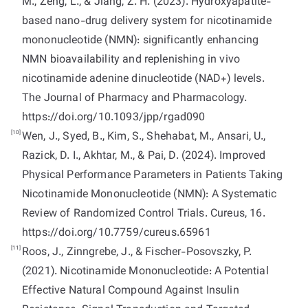
M., Zeng, L., & Jiang, Z. H. (2023). Hydroxyapatite-
based nano-drug delivery system for nicotinamide
mononucleotide (NMN): significantly enhancing
NMN bioavailability and replenishing in vivo
nicotinamide adenine dinucleotide (NAD+) levels.
The Journal of Pharmacy and Pharmacology.
https://doi.org/10.1093/jpp/rgad090
[10]
Wen, J., Syed, B., Kim, S., Shehabat, M., Ansari, U.,
Razick, D. I., Akhtar, M., & Pai, D. (2024). Improved
Physical Performance Parameters in Patients Taking
Nicotinamide Mononucleotide (NMN): A Systematic
Review of Randomized Control Trials. Cureus, 16.
https://doi.org/10.7759/cureus.65961
[11]
Roos, J., Zinngrebe, J., & Fischer-Posovszky, P.
(2021). Nicotinamide Mononucleotide: A Potential
Effective Natural Compound Against Insulin