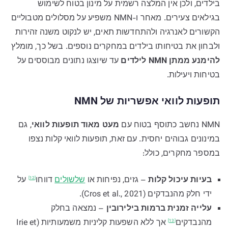
בילדים, ולכן אין המלצה רשמית על מינון בטוח לשימוש
בגילאים צעירים. מאחר ו-NMN משפיע על מסלולים מטבוליים
הקשורים לאנרגיה ולהתחדשות תאים, יש לנקוט משנה זהירות
ולבחון את בטיחותו בילדים במחקרים נוספים. בשל כך, מומלץ
להימנע ממתן NMN לילדים
עד שיוצגו נתונים מבוססים על
בטיחות ויעילות.
תופעות לוואי אפשריות של NMN
NMN נחשב כתוסף בטוח עם
מעט מאוד תופעות לוואי
, גם
במינונים גבוהים יחסית. עם זאת, תופעות לוואי קלות נצפו
במספר מחקרים, כולל:
בעיות עיכול קלות
– גזים, נפיחות או
שלשולים
דווחו
על
[12]
ידי חלק מהנבדקים (Cros et al., 2021).
עלייה זמנית ברמות בילירובין
– נמצאה בחלק
מהנבדקים
אך ללא השפעות קליניות משמעותיות (Irie et
[13]