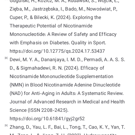
Gugulski, H., Kozicz, M. A., Rudawski, S., Wójcik, Ł.,
Zięba, M., Jastrzębska, I., Bado, M., Nowoświat, P.,
Cuper, P., & Bilecki, K. (2024). Exploring the
Therapeutic Potential of Nicotinamide
Mononucleotide: A Review of Safety and Efficacy
with Emphasis on Diabetes. Quality in Sport.
https://doi.org/10.12775/qs.2024.17.53437
[8]
Dewi, M. Y. A., Dananjaya, I. M. D., Permadi, A. A. S. S.
D., & Sigmahadewi, R. N. (2024). Efficacy of
Nicotinamide Mononucleotide Supplementation
(NMN) in Blood Nicotinamide Adenine Dinucleotide
(NAD) for Anti-Aging in Adults: A Systematic Review.
Journal of Advanced Research in Medical and Health
Science (ISSN 2208-2425).
https://doi.org/10.61841/gyj2gr52
[9]
Zhang, D., Yau, L. F., Bai, L., Tong, T., Cao, K. Y., Yan, T.