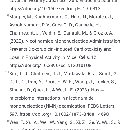
Levels in Healthy Japanese Men. Endocrine Journal.
https://doi.org/10.1507/endocrj.EJ19-0313
[14]
Margier, M., Kuehnemann, C., Hulo, N., Morales, J.,
Ashok Kumaar, P. V., Cros, C. D., Cannelle, H.,
Charmetant, J., Verdin, E., Canault, M., & Grozio, A.
(2022). Nicotinamide Mononucleotide Administration
Prevents Doxorubicin-Induced Cardiotoxicity and
Loss in Physical Activity in Mice. Cells, 12.
https://doi.org/10.3390/cells12010108
[15]
Kim, L. J., Chalmers, T. J., Madawala, R. J., Smith, G.
C., Li, C., Das, A., Poon, E. W. K., Wang, J., Tucker, S.,
Sinclair, D., Quek, L., & Wu, L. E. (2023). Host–
microbiome interactions in nicotinamide
mononucleotide (NMN) deamidation. FEBS Letters,
597. https://doi.org/10.1002/1873-3468.14698
[16]
Wen, F., Xu, A., Wei, W., Yang, S., Xi, Z., Ge, Y., Wu, S., &