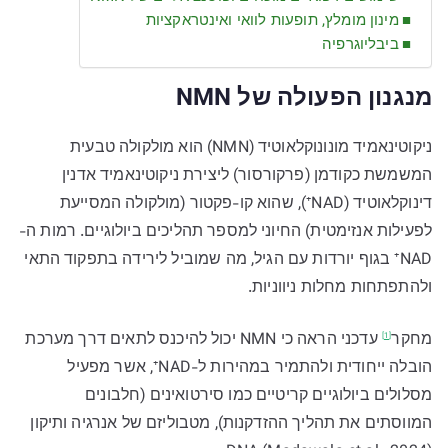
מינון מומלץ, תופעות לוואי ואינטראקציות
ביבליוגרפיה
מנגנון הפעולה של NMN
ניקוטינאמיד מונונוקלאוטיד (NMN) הוא מולקולה טבעית
המשמשת כקודמן (פרקורסור) ליצירת ניקוטינאמיד אדנין
דינוקלאוטיד (NAD⁺), שהוא קו-פקטור (מולקולה המסייעת
לפעילות אנזימטית) החיוני למספר תהליכים ביולוגיים. רמות ה-
NAD⁺ בגוף יורדות עם הגיל, מה שמוביל לירידה בתפקוד התאי
ולהתפתחות מחלות ניווניות.
מחקר
עדכני הראה כי NMN יכול להיכנס לתאים דרך מערכת
[1]
הובלה ייחודית ולהתמיר במהירות ל-NAD⁺, אשר מפעיל
מסלולים ביולוגיים קריטיים כמו סירטואינים (חלבונים
המווסתים את תהליך ההזדקנות), מטבוליזם של אנרגיה ותיקון