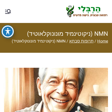
Ski
t
הרבלי –
טיפול תזונתי, צמחי מרפא, רפואה
conten
טבעית מסורתית ותוספי תזונה
רפואה טבעית
NMN (ניקוטינמיד מונונוקלאוטיד)
עם גישה
Home
תרופות סבתא
NMN (ניקוטינמיד מונונוקלאוטיד)
מדעית