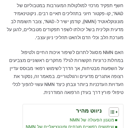
חשף תפקיד מרכזי למולקולות המעורבות במטבוליזם של
NAD⁺, קו-פקטור חיוני בתהליכים תאיים רבים. ניקוטינאמיד
מונונוקלאוטיד (NMN), קודמן ישיר ל-NAD⁺, צובר תשומת לב
מדעית וקלינית בשל יכולתו לשפר תפקודים מטבוליים, להגן על
מערכת הלב וכלי הדם ולהאט תהליכי ניוון עצבי.
האם NMN מסוגל לתרום לשיפור איכות החיים ולטיפול
במחלות כרוניות הקשורות לגיל? מחקרים ראשוניים מצביעים
על השפעות מבטיחות, אך הדרך לשימוש רפואי מבוסס עדיין
רצופה אתגרים מדעיים ורגולטוריים. במאמר זה, נסקור את
העדויות העדכניות ביותר ונבחן כיצד NMN עשוי להפוך לכלי
טיפולי פורץ דרך בעידן הרפואה המודרנית.
ניווט מהיר
מנגנון הפעולה של NMN
שימושים רפואיים מוכחים ופוטנציאליים של NMN