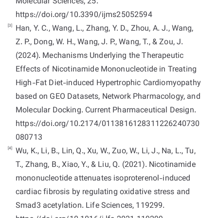
Molecular Sciences, 25.
https://doi.org/10.3390/ijms25052594
[3]
Han, Y. C., Wang, L., Zhang, Y. D., Zhou, A. J., Wang,
Z. P., Dong, W. H., Wang, J. P., Wang, T., & Zou, J.
(2024). Mechanisms Underlying the Therapeutic
Effects of Nicotinamide Mononucleotide in Treating
High-Fat Diet-induced Hypertrophic Cardiomyopathy
based on GEO Datasets, Network Pharmacology, and
Molecular Docking. Current Pharmaceutical Design.
https://doi.org/10.2174/0113816128311226240730
080713
[4]
Wu, K., Li, B., Lin, Q., Xu, W., Zuo, W., Li, J., Na, L., Tu,
T., Zhang, B., Xiao, Y., & Liu, Q. (2021). Nicotinamide
mononucleotide attenuates isoproterenol-induced
cardiac fibrosis by regulating oxidative stress and
Smad3 acetylation. Life Sciences, 119299.