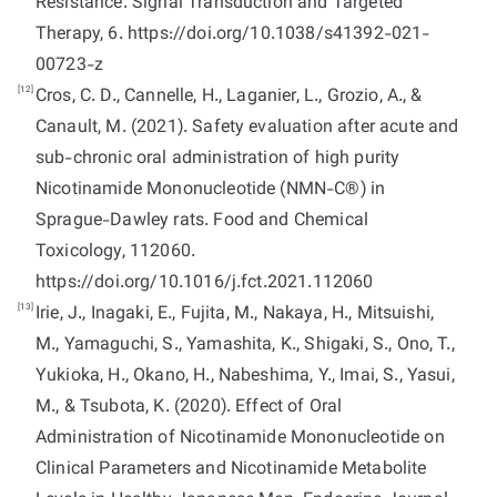
Resistance. Signal Transduction and Targeted
Therapy, 6. https://doi.org/10.1038/s41392-021-
00723-z
[12]
Cros, C. D., Cannelle, H., Laganier, L., Grozio, A., &
Canault, M. (2021). Safety evaluation after acute and
sub-chronic oral administration of high purity
Nicotinamide Mononucleotide (NMN-C®) in
Sprague-Dawley rats. Food and Chemical
Toxicology, 112060.
https://doi.org/10.1016/j.fct.2021.112060
[13]
Irie, J., Inagaki, E., Fujita, M., Nakaya, H., Mitsuishi,
M., Yamaguchi, S., Yamashita, K., Shigaki, S., Ono, T.,
Yukioka, H., Okano, H., Nabeshima, Y., Imai, S., Yasui,
M., & Tsubota, K. (2020). Effect of Oral
Administration of Nicotinamide Mononucleotide on
Clinical Parameters and Nicotinamide Metabolite