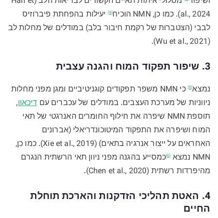
ושיפור
מסלולי איתות תאיים הקשורים לבריאות הלב (Han et
al., 2024). כמו כן, NMN
הוכיח
יעילות בהפחתת פיברוזיס
[4]
לבבי (הצטברות של רקמת חיבור בלב) במודלים של מחלות לב
(Wu et al., 2021).
3. שיפור תפקוד המוח והגנה עצבית
נמצא
כי NMN משפר תפקודים קוגניטיביים ומגן מפני מחלות
[5]
ניווניות של מערכת העצבים. במודלים של עכברים עם
דיכאון
,
תוספת NMN שיפרה את חילוף החומרים האנרגטי של תאי
המוח ושיפרה את התפקוד המיטוכונדריאלי (אברונים
האחראים על ייצור אנרגיה בתאים) (Xie et al., 2019). כמו כן,
NMN
נמצא
כמסייע בהגנה מפני ניוון תאי הרשתית הנגרם
[6]
מהיפרדות רשתית (Chen et al., 2020).
4. האטת תהליכי הזדקנות והארכת תוחלת
החיים