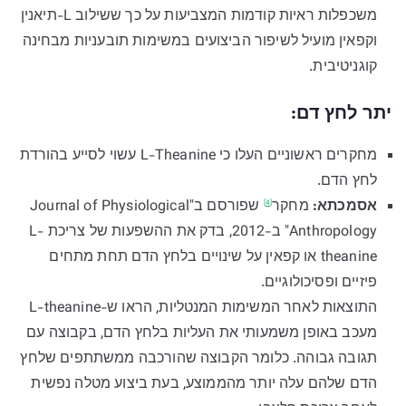
משכפלות ראיות קודמות המצביעות על כך ששילוב L-תיאנין
וקפאין מועיל לשיפור הביצועים במשימות תובעניות מבחינה
קוגניטיבית.
יתר לחץ דם:
מחקרים ראשוניים העלו כי L-Theanine עשוי לסייע בהורדת
לחץ הדם.
אסמכתא:
מחקר
שפורסם ב"Journal of Physiological
[4]
Anthropology" ב-2012, בדק את ההשפעות של צריכת L-
theanine או קפאין על שינויים בלחץ הדם תחת מתחים
פיזיים ופסיכולוגיים.
התוצאות לאחר המשימות המנטליות, הראו ש-L-theanine
מעכב באופן משמעותי את העליות בלחץ הדם, בקבוצה עם
תגובה גבוהה. כלומר הקבוצה שהורכבה ממשתתפים שלחץ
הדם שלהם עלה יותר מהממוצע, בעת ביצוע מטלה נפשית