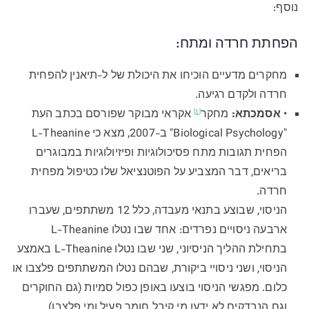
נוסף:
הפחתת חרדה ומתח:
מחקרים מדעיים הוכיחו את היכולת של ל-תיאנין להפחית
חרדה ולקדם רגיעה.
•
אסמכתא:
מחקר
אקראי מבוקר שפורסם בכתב העת
[1]
"Biological Psychology" ב-2007, מצא כי L-Theanine
הפחית תגובות מתח פסיכולוגיות ופיזיולוגיות במבוגרים
בריאים, דבר המצביע על הפוטנציאל שלו כטיפול מפחית
חרדה.
הניסוי, שבוצע בתנאי מעבדה, כלל 12 משתתפים, שעברו
ארבעה ניסויים נפרדים: אחד שבו נטלו L-Theanine
בתחילת ההליך הניסיוני, שני שבו נטלו L-Theanine באמצע
הניסוי, ושני ניסויי ביקורת, שבהם נטלו המשתתפים פלצבו או
כלום. מפגשי הניסוי בוצעו באופן כפול סמיות (גם החוקרים
וגם הנבדקים לא ידעו מי קיבל חומר פעיל ומי פלצבו).