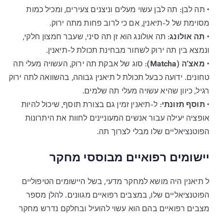
• תה לבן: תה לבן עשוי מעלים וניצנים צעירים, ומכיל כמות
מסוימת של ל-תיאנין, אם כי לרוב פחות מתה ירוק.
•
תה אולונג
: תה אולונג הוא זן תה סיני, שעבר חמצון חלקי,
ונמצא בין תה ירוק לשחור מבחינת תכולת ל-תיאנין.
•
מאצ'ה (Matcha)
: סוג של אבקת תה ירוק, העשויה מעלי תה
טחונים. ידועה כבעל תכולת ל תיאנין גבוהה, בהשוואה לתה ירוק
רגיל, כיוון שהיא עשויה מעלי תה שלמים.
•
תוסף תזונתי
: ל-תיאנין זמין גם בצורת תוסף, שיכול להיות
אופציה יעילה עבור אנשים המעוניינים לחוות את היתרונות
הפוטנציאליים שלו מבלי לצרוך תה.
יישומים רפואיים מבוססי מחקר
ל תיאנין היה מושא למחקר מדעי, בשל היישומים הטיפוליים
הפוטנציאליים שלו, במצבים רפואיים מגוונים. להלן מספר
מצבים רפואיים בהם הוא עשוי להועיל ובחלקם נדרש מחקר