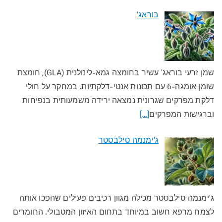
בוראג'
שמן זרעי בוראג' עשיר בחומצה גמא-לינולנית (GLA), חומצת
שומן אומגה-6 עם תכונות אנטי-דלקתיות. במחקר על חולי
דלקת מפרקים שגרונית נמצאה ירידה משמעותית בנפיחות
וברגישות המפרקים
[…]
ג'ימנמה סילבסטר
ג'ימנמה סילבסטר מכילה מגוון רכיבים פעילים שהפכו אותה
לצמח מרפא חשוב במיוחד בתחום האיזון המטבולי. החומרים