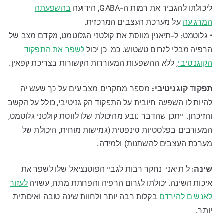
ליכולתו להגביר את רמות ה-GABA, הידועה
בהשפעתה
המרגיעה
על מערכת העצבים המרכזית.
• גלוטמט: ל-תיאנין מווסת את קולטני הגלוטמט, מקדם מצב של
הרפיה מבלי לגרום טשטוש. כמו כן יכול
לשפר את התפקוד
הקוגניטיבי
, ללא ההשפעות המעוררות הקשורות בצריכת קפאין.
תפקוד קוגניטיבי:
מספר מחקרים מצביעים על כך שעשויה
להיות לו השפעה חיובית על התפקוד הקוגניטיבי, כולל על הקשב
והזיכרון. ייתכן שהדבר נובע מהיכולת שלו לווסת קולטני גלוטמט,
המעורבים בפלסטיות סינפטית (גמישות מוחית, היכולת של
מערכת העצבים להשתנות) ולמידה.
שינה:
ל תיאנין נחקר רבות לגביי הפוטנציאל שלו לשפר את
איכות השינה. יכולתו לגרום הרפיה והפחתת מתח, עשויה
לעזור
לאנשים להירדם
בקלות רבה יותר ולחוות שינה טובה ואיכותית
יותר.