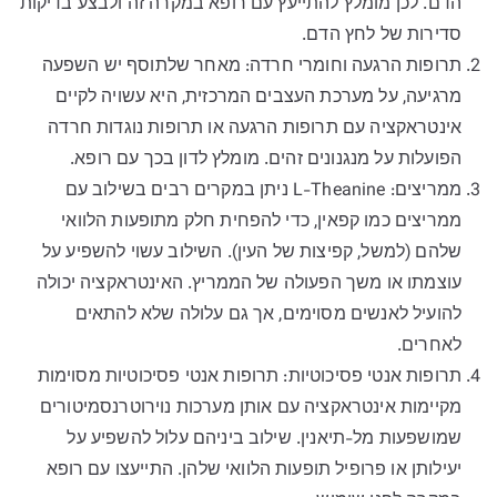
הדם. לכן מומלץ להתייעץ עם רופא במקרה זה ולבצע בדיקות
סדירות של לחץ הדם.
תרופות הרגעה וחומרי חרדה: מאחר שלתוסף יש השפעה
מרגיעה, על מערכת העצבים המרכזית, היא עשויה לקיים
אינטראקציה עם תרופות הרגעה או תרופות נוגדות חרדה
הפועלות על מנגנונים זהים. מומלץ לדון בכך עם רופא.
ממריצים: L-Theanine ניתן במקרים רבים בשילוב עם
ממריצים כמו קפאין, כדי להפחית חלק מתופעות הלוואי
שלהם (למשל, קפיצות של העין). השילוב עשוי להשפיע על
עוצמתו או משך הפעולה של הממריץ. האינטראקציה יכולה
להועיל לאנשים מסוימים, אך גם עלולה שלא להתאים
לאחרים.
תרופות אנטי פסיכוטיות: תרופות אנטי פסיכוטיות מסוימות
מקיימות אינטראקציה עם אותן מערכות נוירוטרנסמיטורים
שמושפעות מל-תיאנין. שילוב ביניהם עלול להשפיע על
יעילותן או פרופיל תופעות הלוואי שלהן. התייעצו עם רופא