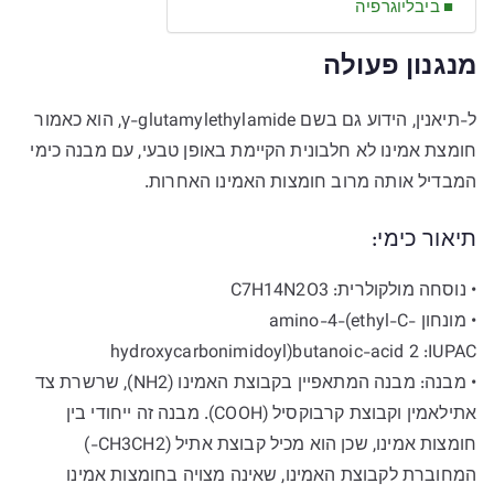
ביבליוגרפיה
מנגנון פעולה
ל-תיאנין, הידוע גם בשם γ-glutamylethylamide, הוא כאמור
חומצת אמינו לא חלבונית הקיימת באופן טבעי, עם מבנה כימי
המבדיל אותה מרוב חומצות האמינו האחרות.
תיאור כימי:
• נוסחה מולקולרית: C7H14N2O3
• מונחון amino-4-(ethyl-C-
hydroxycarbonimidoyl)butanoic-acid 2 :IUPAC
• מבנה: מבנה המתאפיין בקבוצת האמינו (NH2), שרשרת צד
אתילאמין וקבוצת קרבוקסיל (COOH). מבנה זה ייחודי בין
חומצות אמינו, שכן הוא מכיל קבוצת אתיל (CH3CH2-)
המחוברת לקבוצת האמינו, שאינה מצויה בחומצות אמינו