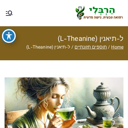
Ski
t
הרבלי –
טיפול תזונתי, צמחי מרפא, רפואה
conten
טבעית מסורתית ותוספי תזונה
רפואה טבעית
ל-תיאנין (L-Theanine)
עם גישה
Home
תוספים תזונתיים
ל-תיאנין (L-Theanine)
מדעית