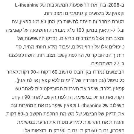
ב-2008, בחן את ההשפעות המשולבות של L-theanine
וקפאין על ביצועים קוגניטיביים ומצב רוח.
מטרת מחקר זה הייתה להשוות בין מתן 50 מ"ג קפאין, עם
ובלי ל-תיאנין במינון 100 מ"ג, מבחינת ההשפעה על קוגניציה
ומצב רוח אצל מתנדבים בריאים. נבדקו ההשפעות של
טיפולים אלו על זיהוי מילים, עיבוד מידע חזותי מהיר, סף
היתוך הבהוב קריטי, החלפת קשב ומצב רוח, הושוו לפלצבו
ב-27 משתתפים.
הביצועים נמדדו בקו הבסיס ושוב 60 דקות ו-90 דקות לאחר
כל טיפול (עם הפרדה של 7 ימים ללא קפאין או לתיאנין).
קפאין בלבד, שיפר את הערנות הסובייקטיבית לאחר 60
דקות ואת הדיוק במשימת החלפת הקשב לאחר 90 דקות.
השילוב של L-theanine וקפאין שיפר גם את המהירות וגם
את הדיוק של הביצוע של משימת החלפת הקשב ב-60 דקות,
והפחית את הרגישות למידע מסיח את הדעת במשימת
הזיכרון, גם ב-60 דקות וגם ב-90 דקות. תוצאות אלו