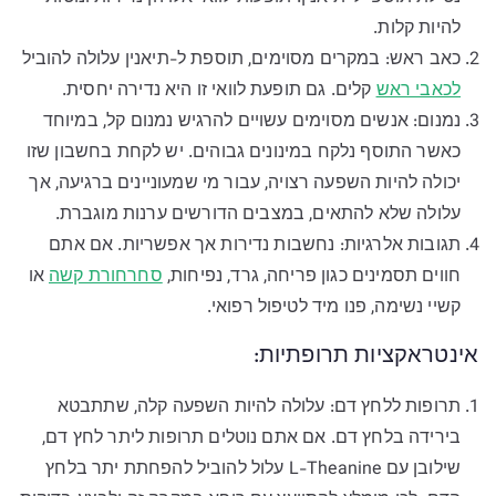
להיות קלות.
כאב ראש: במקרים מסוימים, תוספת ל-תיאנין עלולה להוביל
לכאבי ראש
קלים. גם תופעת לוואי זו היא נדירה יחסית.
נמנום: אנשים מסוימים עשויים להרגיש נמנום קל, במיוחד
כאשר התוסף נלקח במינונים גבוהים. יש לקחת בחשבון שזו
יכולה להיות השפעה רצויה, עבור מי שמעוניינים ברגיעה, אך
עלולה שלא להתאים, במצבים הדורשים ערנות מוגברת.
תגובות אלרגיות: נחשבות נדירות אך אפשריות. אם אתם
חווים תסמינים כגון פריחה, גרד, נפיחות,
סחרחורת קשה
או
קשיי נשימה, פנו מיד לטיפול רפואי.
אינטראקציות תרופתיות:
תרופות ללחץ דם: עלולה להיות השפעה קלה, שתתבטא
בירידה בלחץ דם. אם אתם נוטלים תרופות ליתר לחץ דם,
שילובן עם L-Theanine עלול להוביל להפחתת יתר בלחץ