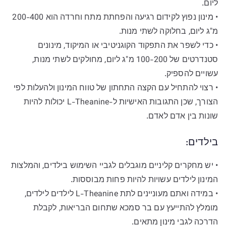
ליום.
• מינון נפוץ לקידום רגיעה והפחתת מתח וחרדה הוא 200-400
מ"ג ליום, בחלוקה לשתי מנות.
• כדי לשפר את התפקוד הקוגניטיבי או המיקוד, מינונים
סטנדרטים של 100-200 מ"ג ליום, מחולקים לשתי מנות,
עשויים להספיק.
• רצוי להתחיל עם הקצה התחתון של טווח המינון ולהעלות לפי
הצורך, שכן התגובות האישיות ל-L-Theanine יכולות להיות
שונות בין אדם לאדם.
בילדים:
• יש מחקרים קליניים מוגבלים לגביי השימוש בילדים, והמלצות
המינון לילדים עשויות להיות פחות מבוססות.
• במידה ואתם מעוניינים לתת L-Theanine לילדים לילדים,
מומלץ להתייעץ עם בר סמכא שתחום הבריאות, לקבלת
הדרכה לגבי מינון מתאים.