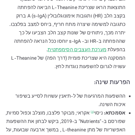
התוצאות הראו שצריכת L-Theanine הביאה להפחתה
בקצב הלב (HR) ותגובות אימונוגלובולין A (s-IgA) ברוק
כתגובה למשימה שיצרה מתח חריף, ביחס למצב בפלצבו.
יתרה מכך, ניתוחים של שונות קצב הלב הצביעו על כך
שההפחתה ב-HR וב- s-IgA יוחסו ככל הנראה להפחתה
בהפעלת
מערכת העצבים הסימפתטית
.
המסקנה היא שצריכת פומית (דרך הפה) של L-Theanine
עשויה לגרום להשפעות נוגדות לחץ.
הפרעות שינה:
ההשפעות המרגיעות של ל-תיאנין עשויות לסייע בשיפור
איכות השינה.
אסמכתא:
ניסוי
אקראי, מבוקר פלצבו, מוצלב וכפול סמיות,
[2]
שפורסם ב-"Nutrients" ב-2019, ביקש לבחון את ההשפעות
האפשריות של מתן L-theanine , במשך ארבעה שבועות, על