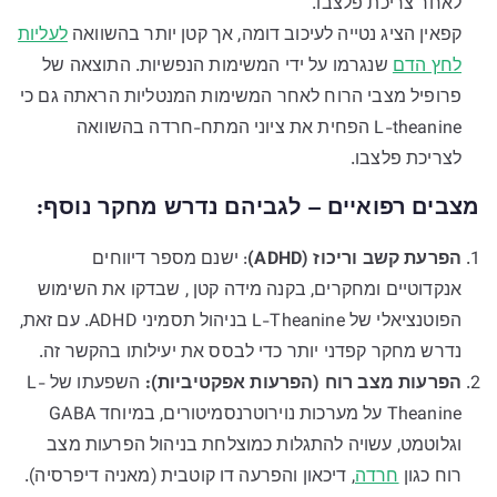
לאחר צריכת פלצבו.
קפאין הציג נטייה לעיכוב דומה, אך קטן יותר בהשוואה
לעליות
לחץ הדם
שנגרמו על ידי המשימות הנפשיות. התוצאה של
פרופיל מצבי הרוח לאחר המשימות המנטליות הראתה גם כי
L-theanine הפחית את ציוני המתח-חרדה בהשוואה
לצריכת פלצבו.
מצבים רפואיים – לגביהם נדרש מחקר נוסף:
הפרעת קשב וריכוז (ADHD)
: ישנם מספר דיווחים
אנקדוטיים ומחקרים, בקנה מידה קטן , שבדקו את השימוש
הפוטנציאלי של L-Theanine בניהול תסמיני ADHD. עם זאת,
נדרש מחקר קפדני יותר כדי לבסס את יעילותו בהקשר זה.
הפרעות מצב רוח (הפרעות אפקטיביות):
השפעתו של L-
Theanine על מערכות נוירוטרנסמיטורים, במיוחד GABA
וגלוטמט, עשויה להתגלות כמוצלחת בניהול הפרעות מצב
רוח כגון
חרדה
, דיכאון והפרעה דו קוטבית (מאניה דיפרסיה).