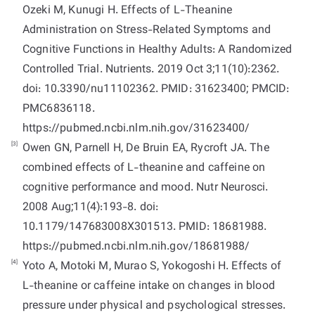
Ozeki M, Kunugi H. Effects of L-Theanine
Administration on Stress-Related Symptoms and
Cognitive Functions in Healthy Adults: A Randomized
Controlled Trial. Nutrients. 2019 Oct 3;11(10):2362.
doi: 10.3390/nu11102362. PMID: 31623400; PMCID:
PMC6836118.
https://pubmed.ncbi.nlm.nih.gov/31623400/
[3]
Owen GN, Parnell H, De Bruin EA, Rycroft JA. The
combined effects of L-theanine and caffeine on
cognitive performance and mood. Nutr Neurosci.
2008 Aug;11(4):193-8. doi:
10.1179/147683008X301513. PMID: 18681988.
https://pubmed.ncbi.nlm.nih.gov/18681988/
[4]
Yoto A, Motoki M, Murao S, Yokogoshi H. Effects of
L-theanine or caffeine intake on changes in blood
pressure under physical and psychological stresses.