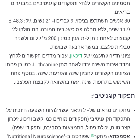
תסמינים הקשורים ללחץ ותפקודים קוגניטיביים במבוגרים
בריאים.
30 אנשים השתתפו בניסוי, 9 גברים ו-21 נשים; גיל: 48.3 ±
11.9 שנים, ללא מחלה פסיכיאטרית חמורה. הם חולקו ל2
קבוצות. לאחת ניתן ל-תיאנין במינון 200 מ"ג ליום ולשניה
טבליות פלצבו, במשך ארבעה שבועות.
ציוני הדירוג העצמי של
דיכאון
, עבור מדדים הקשורים ללחץ,
ומדד איכות השינה ירדו לאחר מתן L-theanine. כמו כן פחתו
הציונים הקשורים לחביון שינה והפרעות שינה. בנוסף פחת
השימוש בתרופות שינה. זאת בהשוואה לקבוצת הפלצבו.
תפקוד קוגניטיבי:
מחקרים מראים של- ל תיאנין עשוי להיות השפעה חיובית על
התפקוד הקוגניטיבי (תפקודים מוחיים כמו קשב וריכוז, זיכרון
קצר טווח, יכולת ניהול, התמצאות בסביבה, ותפקודי שפה).
אסמכתא
:
מחקר
שפורסם ב-"Nutritional Neuroscience"
[3]