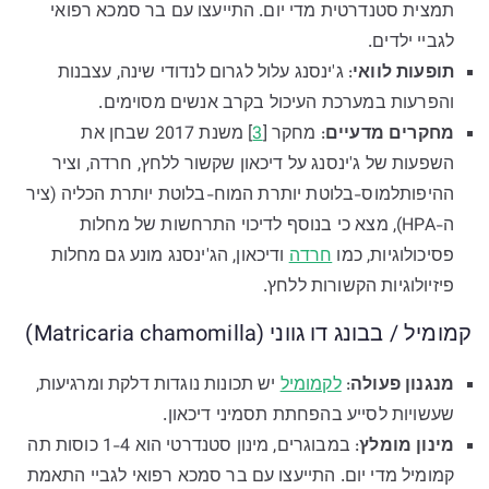
תמצית סטנדרטית מדי יום. התייעצו עם בר סמכא רפואי
לגביי ילדים.
תופעות לוואי
: ג'ינסנג עלול לגרום לנדודי שינה, עצבנות
והפרעות במערכת העיכול בקרב אנשים מסוימים.
מחקרים מדעיים
: מחקר [
3
] משנת 2017 שבחן את
השפעות של ג'ינסנג על דיכאון שקשור ללחץ, חרדה, וציר
ההיפותלמוס-בלוטת יותרת המוח-בלוטת יותרת הכליה (ציר
ה-HPA), מצא כי בנוסף לדיכוי התרחשות של מחלות
פסיכולוגיות, כמו
חרדה
ודיכאון, הג'ינסנג מונע גם מחלות
פיזיולוגיות הקשורות ללחץ.
קמומיל / בבונג דו גווני (Matricaria chamomilla)
מנגנון פעולה
:
לקמומיל
יש תכונות נוגדות דלקת ומרגיעות,
שעשויות לסייע בהפחתת תסמיני דיכאון.
מינון מומלץ
: במבוגרים, מינון סטנדרטי הוא 1-4 כוסות תה
קמומיל מדי יום. התייעצו עם בר סמכא רפואי לגביי התאמת