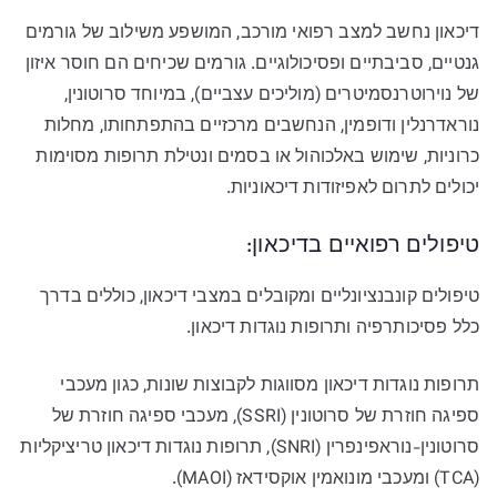
דיכאון נחשב למצב רפואי מורכב, המושפע משילוב של גורמים
גנטיים, סביבתיים ופסיכולוגיים. גורמים שכיחים הם חוסר איזון
של נוירוטרנסמיטרים (מוליכים עצביים), במיוחד סרוטונין,
נוראדרנלין ודופמין, הנחשבים מרכזיים בהתפתחותו, מחלות
כרוניות, שימוש באלכוהול או בסמים ונטילת תרופות מסוימות
יכולים לתרום לאפיזודות דיכאוניות.
טיפולים רפואיים בדיכאון:
טיפולים קונבנציונליים ומקובלים במצבי דיכאון, כוללים בדרך
כלל פסיכותרפיה ותרופות נוגדות דיכאון.
תרופות נוגדות דיכאון מסווגות לקבוצות שונות, כגון מעכבי
ספיגה חוזרת של סרוטונין (SSRI), מעכבי ספיגה חוזרת של
סרוטונין-נוראפינפרין (SNRI), תרופות נוגדות דיכאון טריציקליות
(TCA) ומעכבי מונואמין אוקסידאז (MAOI).