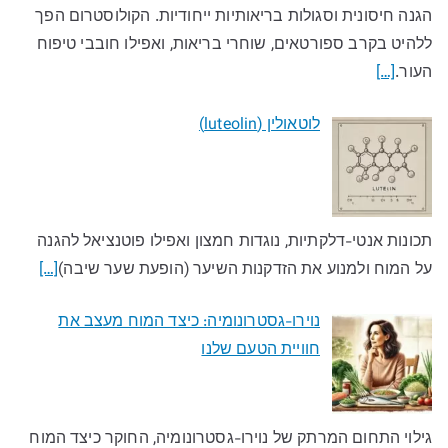
הגנה חיסונית וסגולות בריאותיות ייחודיות. הקולוסטרום הפך
ללהיט בקרב ספורטאים, שוחרי בריאות, ואפילו חובבי טיפוח
העור.
[…]
לוטאולין (luteolin)
תכונות אנטי-דלקתיות, נוגדות חמצון ואפילו פוטנציאל להגנה
על המוח ולמנוע את הזדקנות השיער (הופעת שער שיבה)
[…]
נוירו-גסטרונומיה: כיצד המוח מעצב את
חוויית הטעם שלנו​
גילוי התחום המרתק של נוירו-גסטרונומיה, החוקר כיצד המוח