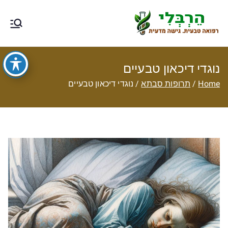
Ski
t
הרבלי –
טיפול תזונתי, צמחי מרפא, רפואה
conten
טבעית מסורתית ותוספי תזונה
רפואה טבעית
נוגדי דיכאון טבעיים
עם גישה
Home
תרופות סבתא
נוגדי דיכאון טבעיים
מדעית