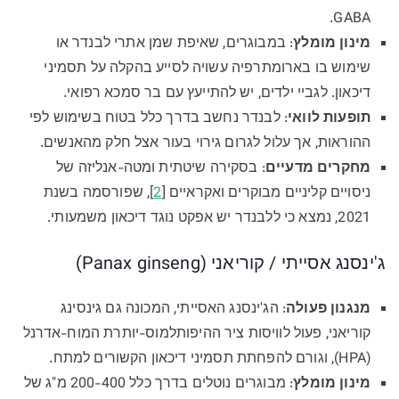
GABA.
מינון מומלץ
: במבוגרים, שאיפת שמן אתרי לבנדר או
שימוש בו בארומתרפיה עשויה לסייע בהקלה על תסמיני
דיכאון. לגביי ילדים, יש להתייעץ עם בר סמכא רפואי.
תופעות לוואי
: לבנדר נחשב בדרך כלל בטוח בשימוש לפי
ההוראות, אך עלול לגרום גירוי בעור אצל חלק מהאנשים.
מחקרים מדעיים
: בסקירה שיטתית ומטה-אנליזה של
ניסויים קליניים מבוקרים ואקראיים [
2
], שפורסמה בשנת
2021, נמצא כי ללבנדר יש אפקט נוגד דיכאון משמעותי.
ג'ינסנג אסייתי / קוריאני (Panax ginseng)
מנגנון פעולה
: הג'ינסנג האסייתי, המכונה גם גינסינג
קוריאני, פעול לוויסות ציר ההיפותלמוס-יותרת המוח-אדרנל
(HPA), וגורם להפחתת תסמיני דיכאון הקשורים למתח.
מינון מומלץ
: מבוגרים נוטלים בדרך כלל 200-400 מ"ג של