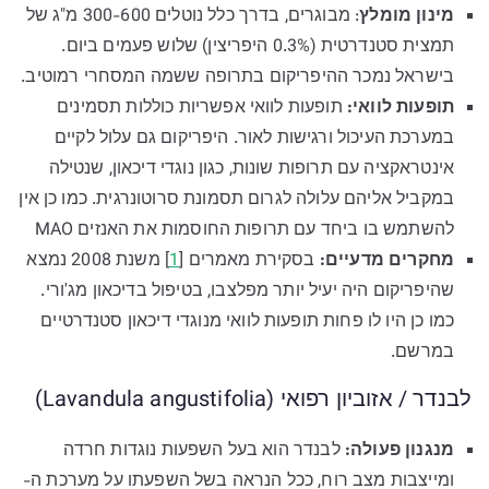
מינון מומלץ
: מבוגרים, בדרך כלל נוטלים 300-600 מ"ג של
תמצית סטנדרטית (0.3% היפריצין) שלוש פעמים ביום.
בישראל נמכר ההיפריקום בתרופה ששמה המסחרי רמוטיב.
תופעות לוואי:
תופעות לוואי אפשריות כוללות תסמינים
במערכת העיכול ורגישות לאור. היפריקום גם עלול לקיים
אינטראקציה עם תרופות שונות, כגון נוגדי דיכאון, שנטילה
במקביל אליהם עלולה לגרום תסמונת סרוטונרגית. כמו כן אין
להשתמש בו ביחד עם תרופות החוסמות את האנזים MAO
מחקרים מדעיים:
בסקירת מאמרים [
1
] משנת 2008 נמצא
שהיפריקום היה יעיל יותר מפלצבו, בטיפול בדיכאון מג'ורי.
כמו כן היו לו פחות תופעות לוואי מנוגדי דיכאון סטנדרטיים
במרשם.
לבנדר / אזוביון רפואי (Lavandula angustifolia)
מנגנון פעולה:
לבנדר הוא בעל השפעות נוגדות חרדה
ומייצבות מצב רוח, ככל הנראה בשל השפעתו על מערכת ה-