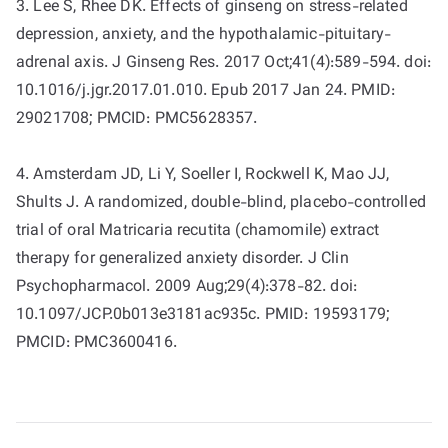
3. Lee S, Rhee DK. Effects of ginseng on stress-related
depression, anxiety, and the hypothalamic-pituitary-
adrenal axis. J Ginseng Res. 2017 Oct;41(4):589-594. doi:
10.1016/j.jgr.2017.01.010. Epub 2017 Jan 24. PMID:
29021708; PMCID: PMC5628357.
4. Amsterdam JD, Li Y, Soeller I, Rockwell K, Mao JJ,
Shults J. A randomized, double-blind, placebo-controlled
trial of oral Matricaria recutita (chamomile) extract
therapy for generalized anxiety disorder. J Clin
Psychopharmacol. 2009 Aug;29(4):378-82. doi:
10.1097/JCP.0b013e3181ac935c. PMID: 19593179;
PMCID: PMC3600416.