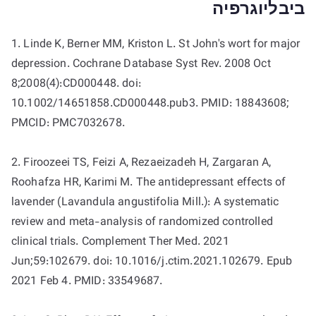
ביבליוגרפיה
1. Linde K, Berner MM, Kriston L. St John's wort for major
depression. Cochrane Database Syst Rev. 2008 Oct
8;2008(4):CD000448. doi:
10.1002/14651858.CD000448.pub3. PMID: 18843608;
PMCID: PMC7032678.
2. Firoozeei TS, Feizi A, Rezaeizadeh H, Zargaran A,
Roohafza HR, Karimi M. The antidepressant effects of
lavender (Lavandula angustifolia Mill.): A systematic
review and meta-analysis of randomized controlled
clinical trials. Complement Ther Med. 2021
Jun;59:102679. doi: 10.1016/j.ctim.2021.102679. Epub
2021 Feb 4. PMID: 33549687.