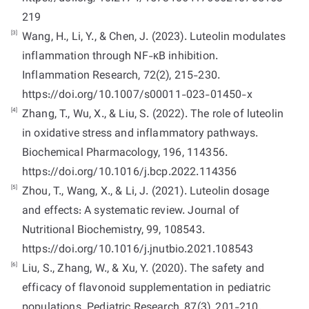
219
[3]
Wang, H., Li, Y., & Chen, J. (2023). Luteolin modulates
inflammation through NF-κB inhibition.
Inflammation Research, 72(2), 215-230.
https://doi.org/10.1007/s00011-023-01450-x
[4]
Zhang, T., Wu, X., & Liu, S. (2022). The role of luteolin
in oxidative stress and inflammatory pathways.
Biochemical Pharmacology, 196, 114356.
https://doi.org/10.1016/j.bcp.2022.114356
[5]
Zhou, T., Wang, X., & Li, J. (2021). Luteolin dosage
and effects: A systematic review. Journal of
Nutritional Biochemistry, 99, 108543.
https://doi.org/10.1016/j.jnutbio.2021.108543
[6]
Liu, S., Zhang, W., & Xu, Y. (2020). The safety and
efficacy of flavonoid supplementation in pediatric
populations. Pediatric Research, 87(3), 201-210.