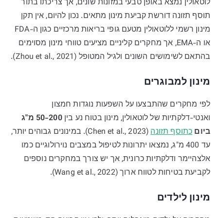
לוטאולין נמצא באופן טבעי במזונות שונים, אך צריכתו בתור
תוסף תזונה דורשת קביעת מינון מתאים. נכון להיום, אין תקן
מינון רשמי ללוטאולין מטעם גופי בריאות מרכזיים כגון ה-FDA
או ה-EMA, אך מחקרים קליניים מציעים טווחי מינון מסוימים
בהתאם לשימושים השונים ולגיל המטופל (Zhou et al., 2021).
מינון למבוגרים
לפי מחקרים שהתבצעו על השפעות נוגדות חמצון
ואנטי-דלקתיות של לוטאולין, מינון בטוח נע בין
50-200 מ"ג
ביום
כתוסף תזונה
(Chen et al., 2023). במינונים גבוהים יותר,
עד 400 מ"ג, נמצאו יתרונות לטיפול במצבים נוירולוגיים כמו
אלצהיימר ודלקתיות כרונית, אך יש צורך במחקרים נוספים
לקביעת בטיחות לטווח ארוך (Wang et al., 2022).
מינון לילדים