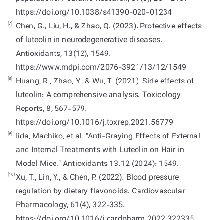
https://doi.org/10.1038/s41390-020-01234
[7]
Chen, G., Liu, H., & Zhao, Q. (2023). Protective effects
of luteolin in neurodegenerative diseases.
Antioxidants, 13(12), 1549.
https://www.mdpi.com/2076-3921/13/12/1549
[8]
Huang, R., Zhao, Y., & Wu, T. (2021). Side effects of
luteolin: A comprehensive analysis. Toxicology
Reports, 8, 567-579.
https://doi.org/10.1016/j.toxrep.2021.56779
[9]
Iida, Machiko, et al. "Anti-Graying Effects of External
and Internal Treatments with Luteolin on Hair in
[10]
Xu, T., Lin, Y., & Chen, P. (2022). Blood pressure
regulation by dietary flavonoids. Cardiovascular
Pharmacology, 61(4), 322-335.
https://doi.org/10.1016/j.cardpharm.2022.322335