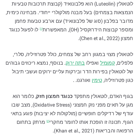
לוטאולין (Luteolin) הוא פלבונואיד (קבוצת תרכובות טבעיות
הנמצאות בצמחים) בעל מבנה מולקולרי ייחודי. מבחינה כימית,
מדובר בפלבון (סוג של פלבונואיד) עם ארבע טבעות פחמן
ומספר קבוצות הידרוקסיל (OH),
המאפשרות
לו לפעול כנוגד
[1]
חמצון (Chen et al., 2022).
לוטאולין מצוי במגוון רחב של צמחים, כולל פטרוזיליה, סלרי,
פלפלים,
קמומיל
ואפילו
בתה ירוק
. בנוסף, נמצא ריכוזים גבוהים
של לוטאולין בפירות הדר ובירקות עליים ירוקים ועשבי תיבול
כגון פטרוזיליה,
טימין
ואורגנו. .
בגוף האדם, לוטאולין מתפקד
כנוגד חמצון חזק
, כלומר הוא
מגן על תאים מפני נזק חמצוני (Oxidative Stress), מצב שבו
עודף של רדיקלים חופשיים (מולקולות לא יציבות) פוגע בתאי
הגוף. תכונה זו הופכת אותו לחומר
מחקרי
מרתק בתחום
[2]
הרפואה והבריאות (Khan et al., 2021).