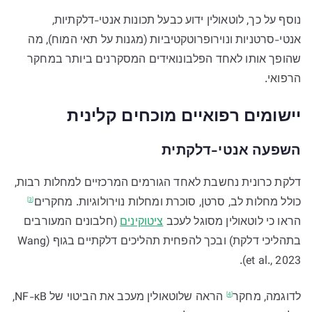
נוסף על כך, לוטאולין ידוע כבעל תכונות אנטי-דלקתיות,
אנטי-סרטניות ונוירופרוטקטיביות (מגנות על תאי המוח), מה
שהופך אותו לאחד הפלבונואידים המסקרנים ביותר במחקר
הרפואי.
יישומים רפואיים מוכחים קלינית
השפעה אנטי-דלקתית
דלקת כרונית נחשבת לאחד הגורמים המרכזיים למחלות רבות,
כולל מחלות לב, סרטן, סוכרת ומחלות נוירולוגיות.
מחקרים
[3]
הראו כי לוטאולין מסוגל לעכב
ציטוקינים
(חלבונים המעורבים
בתהליכי דלקת) ובכך להפחית תהליכים דלקתיים בגוף (Wang
et al., 2023).
לדוגמה,
מחקר
הראה שלוטאולין מעכב את הביטוי של NF-κB,
[4]