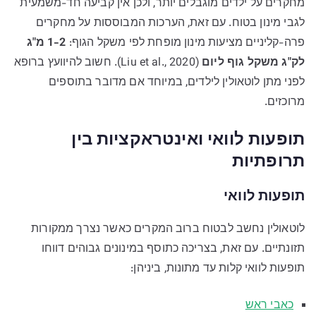
מחקרים על ילדים מוגבלים יותר, ולכן אין קביעה חד-משמעית
לגבי מינון בטוח. עם זאת, הערכות המבוססות על מחקרים
פרה-קליניים מציעות מינון מופחת לפי משקל הגוף:
1-2 מ"ג
לק"ג משקל גוף ליום
(Liu et al., 2020). חשוב להיוועץ ברופא
לפני מתן לוטאולין לילדים, במיוחד אם מדובר בתוספים
מרוכזים.
תופעות לוואי ואינטראקציות בין
תרופתיות
תופעות לוואי
לוטאולין נחשב לבטוח ברוב המקרים כאשר נצרך ממקורות
תזונתיים. עם זאת, בצריכה כתוסף במינונים גבוהים דווחו
תופעות לוואי קלות עד מתונות, ביניהן:
כאבי ראש