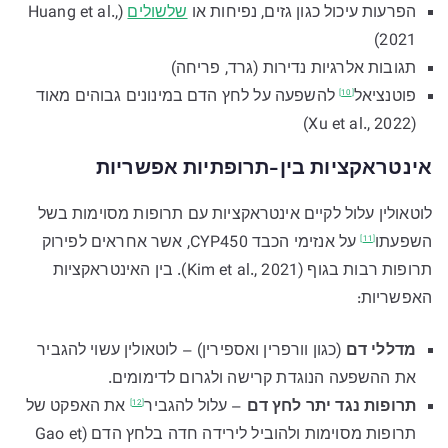
הפרעות עיכול כגון גזים, נפיחות או
שלשולים
(Huang et al.,
2021)
תגובות אלרגיות נדירות (גרד, פריחה)
פוטנציאל
להשפעה על לחץ הדם במינונים גבוהים מאוד
[10]
(Xu et al., 2022)
אינטראקציות בין-תרופתיות אפשריות
לוטאולין עלול לקיים אינטראקציות עם תרופות מסוימות בשל
השפעתו
על אנזימי הכבד CYP450, אשר אחראים לפירוק
[11]
תרופות רבות בגוף (Kim et al., 2021). בין האינטראקציות
האפשריות:
מדללי דם
(כגון וורפרין ואספירין) – לוטאולין עשוי להגביר
את ההשפעה הנוגדת קרישה ולגרום לדימומים.
תרופות נגד יתר לחץ דם
– עלול
להגביר
את האפקט של
[12]
תרופות מסוימות ולהוביל לירידה חדה בלחץ הדם (Gao et