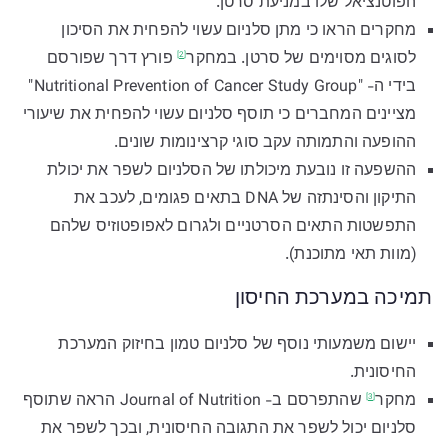
הפוטנציאל שלו במניעת סרטן.
מחקרים הראו כי מתן סלניום עשוי להפחית את הסיכון
לסוגים מסוימים של סרטן.
במחקר
פורץ דרך שפורסם
[2]
בידי ה- "Nutritional Prevention of Cancer Study Group"
מציינים המחברים כי תוסף סלניום עשוי להפחית את שיעורי
ההופעה והתמותה עקב סוגי קרצינומות שונים.
ההשפעה זו נובעת מיכולתו של הסלניום לשפר את יכולת
התיקון והסינתזה של DNA בתאים פגומים, לעכב את
התפשטות התאים הסרטניים ולגרום לאפופטוזיס שלהם
(מוות תאי מתוכנת).
תמיכה במערכת החיסון
יישום משמעותי נוסף של סלניום טמון בחיזוק המערכת
החיסונית.
מחקר
שהתפרסם ב- Journal of Nutrition הראה שתוסף
[3]
סלניום יכול לשפר את התגובה החיסונית, ובכך לשפר את