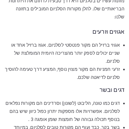
מזונות עשירים בסלניום היא דרך טבעית לרתום את היתרונות
הבריאותיים שלו. להלן מקורות הסלניום המובילים בתזונה
שלנו:
אגוזים וזרעים
אגוזי ברזיל הם מקור פנטסטי לסלניום. אגוז ברזיל אחד או
שניים יכולים לספק יותר מהצריכה היומית המומלצת של
סלניום.
זרעי חמניות הם מקור מצוין נוסף, המציע דרך טעימה להוסיך
סלניום לדיאטה שלכם.
דגים ובשר
דגים כמו טונה, הליבוט (לשונון) וסרדינים הם מקורות נפלאים
לסלניום. אפשרויות אלו מספקות יתרון כפול כיוון שיש בהם
בנוסף תכולה גבוהה של חומצות שומן אומגה 3 .
בשר בקר, כבד ועוף הם מקורות טובים לסלניום, במיוחד