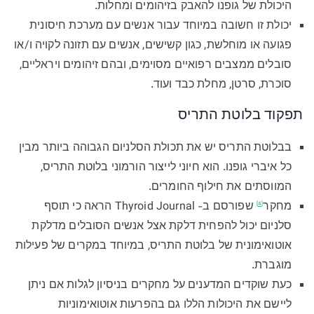
היכולת של גופנו להאבק בזיהומים ומחלות.
יכולת זו חשובה במיוחד עבור אנשים עם מערכת חיסונית
פגועה או מוחלשת, כגון קשישים, אנשים עם תזונה לקויה ו/או
סובלים ממצבים רפואיים מסוימים, ובהם זיהומים ויראליים,
סוכרת, סרטן, מחלת כבד ועוד.
תפקוד בלוטת התריס
בבלוטת התריס יש את תכולת הסלניום הגבוהה ביותר מבין
כל איברי גופנו. הוא חיוני לייצור הורמוני בלוטת התריס,
המווסתים את חילוף החומרים.
מ
חקר
שפורסם ב- Thyroid Journal הראה כי תוסף
[4]
סלניום יכול להפחית דלקת אצל אנשים הסובלים מדלקת
אוטואימונית של בלוטת התריס, במיוחד במקרים של פעילות
מוגברת.
כעת שוקדים המדענים על מחקרים בניסיון לגלות אם ניתן
ליישם את היכולות הללו גם בהפרעות אוטואימוניות