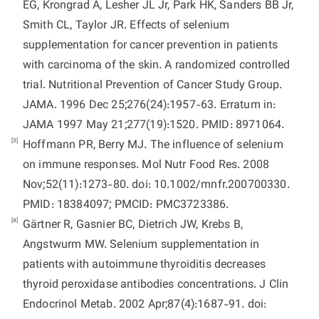
EG, Krongrad A, Lesher JL Jr, Park HK, Sanders BB Jr,
Smith CL, Taylor JR. Effects of selenium
supplementation for cancer prevention in patients
with carcinoma of the skin. A randomized controlled
trial. Nutritional Prevention of Cancer Study Group.
JAMA. 1996 Dec 25;276(24):1957-63. Erratum in:
JAMA 1997 May 21;277(19):1520. PMID: 8971064.
[3]
Hoffmann PR, Berry MJ. The influence of selenium
on immune responses. Mol Nutr Food Res. 2008
Nov;52(11):1273-80. doi: 10.1002/mnfr.200700330.
PMID: 18384097; PMCID: PMC3723386.
[4]
Gärtner R, Gasnier BC, Dietrich JW, Krebs B,
Angstwurm MW. Selenium supplementation in
patients with autoimmune thyroiditis decreases
thyroid peroxidase antibodies concentrations. J Clin
Endocrinol Metab. 2002 Apr;87(4):1687-91. doi: