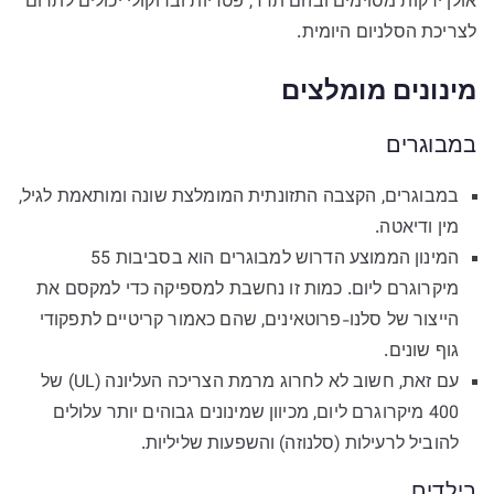
אולן ירקות מסוימים ובהם תרד, פטריות וברוקולי יכולים לתרום
לצריכת הסלניום היומית.
מינונים מומלצים
במבוגרים
במבוגרים, הקצבה התזונתית המומלצת שונה ומותאמת לגיל,
מין ודיאטה.
המינון הממוצע הדרוש למבוגרים הוא בסביבות 55
מיקרוגרם ליום. כמות זו נחשבת למספיקה כדי למקסם את
הייצור של סלנו-פרוטאינים, שהם כאמור קריטיים לתפקודי
גוף שונים.
עם זאת, חשוב לא לחרוג מרמת הצריכה העליונה (UL) של
400 מיקרוגרם ליום, מכיוון שמינונים גבוהים יותר עלולים
להוביל לרעילות (סלנוזה) והשפעות שליליות.
בילדים