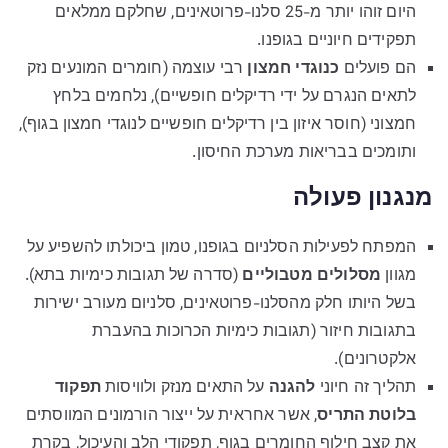
היום זוהו יותר מ-25 סלנו-פרוטאינים, שחלקם ממלאים
תפקידים חיוניים בגופנו.
הם פועלים
כנוגדי חמצון
רבי עוצמה (חומרים המונעים נזק
לתאים הנגרם על ידי רדיקלים חופשיים), נלחמים בלחץ
חמצוני (חוסר איזון בין רדיקלים חופשיים לנוגדי חמצון בגוף),
ותומכים בבריאות מערכת החיסון.
מנגנון פעולה
המפתח לפעילות הסלניום בגופנו, טמון ביכולתו להשפיע על
מגוון
מסלולים מטבוליים
(סדרה של תגובות כימיות בתא).
בשל היותו חלק מהסלנו-פרוטאינים, סלניום מעורב ישירות
בתגובות חיזור (תגובות כימיות הכרוכות בהעברת
אלקטרונים).
תהליך זה חיוני
להגנה
על התאים מנזק ולוויסות
תפקוד
בלוטת התריס
, אשר אחראית על ייצור הורמונים המווסתים
את קצב חילוף החומרים בגוף, תפקודי הלב והעיכול, בקרת