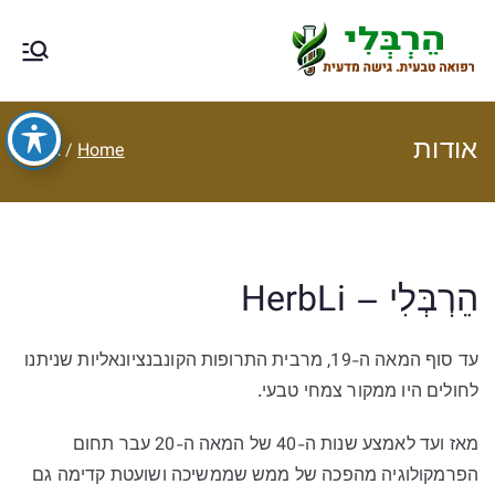
Ski
t
הרבלי –
טיפול תזונתי, צמחי מרפא, רפואה
conten
טבעית מסורתית ותוספי תזונה
רפואה טבעית
אודות
Home
אודות
עם גישה
מדעית
הֵרְבְּלִי – HerbLi
עד סוף המאה ה-19, מרבית התרופות הקונבנציונאליות שניתנו
לחולים היו ממקור צמחי טבעי.
מאז ועד לאמצע שנות ה-40 של המאה ה-20 עבר תחום
הפרמקולוגיה מהפכה של ממש שממשיכה ושועטת קדימה גם