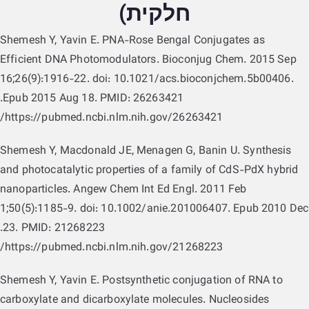
חלקית)
Shemesh Y, Yavin E. PNA-Rose Bengal Conjugates as
Efficient DNA Photomodulators. Bioconjug Chem. 2015 Sep
16;26(9):1916-22. doi: 10.1021/acs.bioconjchem.5b00406.
Epub 2015 Aug 18. PMID: 26263421.
https://pubmed.ncbi.nlm.nih.gov/26263421/
Shemesh Y, Macdonald JE, Menagen G, Banin U. Synthesis
and photocatalytic properties of a family of CdS-PdX hybrid
nanoparticles. Angew Chem Int Ed Engl. 2011 Feb
1;50(5):1185-9. doi: 10.1002/anie.201006407. Epub 2010 Dec
23. PMID: 21268223.
https://pubmed.ncbi.nlm.nih.gov/21268223/
Shemesh Y, Yavin E. Postsynthetic conjugation of RNA to
carboxylate and dicarboxylate molecules. Nucleosides