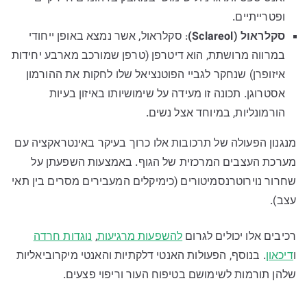
ופטרייתיים.
סקלראול (Sclareol)
: סקלראול, אשר נמצא באופן ייחודי
במרווה מרושתת, הוא דיטרפן (טרפן שמורכב מארבע יחידות
איזופרן) שנחקר לגביי הפוטנציאל שלו לחקות את ההורמון
אסטרוגן. תכונה זו מעידה על שימושיותו באיזון בעיות
הורמונליות, במיוחד אצל נשים.
מנגנון הפעולה של תרכובות אלו כרוך בעיקר באינטראקציה עם
מערכת העצבים המרכזית של הגוף. באמצעות השפעתן על
שחרור נוירוטרנסמיטורים (כימיקלים המעבירים מסרים בין תאי
עצב).
רכיבים אלו יכולים לגרום
להשפעות מרגיעות
,
נוגדות חרדה
ו
דיכאון
. בנוסף, הפעולות האנטי דלקתיות והאנטי מיקרוביאליות
שלהן תורמות לשימושם בטיפוח העור וריפוי פצעים.