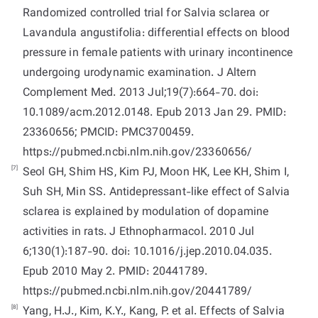
Randomized controlled trial for Salvia sclarea or
Lavandula angustifolia: differential effects on blood
pressure in female patients with urinary incontinence
undergoing urodynamic examination. J Altern
Complement Med. 2013 Jul;19(7):664-70. doi:
10.1089/acm.2012.0148. Epub 2013 Jan 29. PMID:
23360656; PMCID: PMC3700459.
https://pubmed.ncbi.nlm.nih.gov/23360656/
[7]
Seol GH, Shim HS, Kim PJ, Moon HK, Lee KH, Shim I,
Suh SH, Min SS. Antidepressant-like effect of Salvia
sclarea is explained by modulation of dopamine
activities in rats. J Ethnopharmacol. 2010 Jul
6;130(1):187-90. doi: 10.1016/j.jep.2010.04.035.
Epub 2010 May 2. PMID: 20441789.
https://pubmed.ncbi.nlm.nih.gov/20441789/
[8]
Yang, H.J., Kim, K.Y., Kang, P. et al. Effects of Salvia