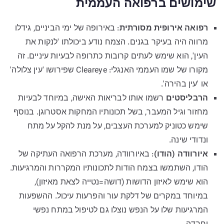
שימושים ברפואה העממית
רפואה אירופית מסורתית
: באירופה של ימי הביניים, גידלו
מרווה היה בעיקר בגנים. הצמח נודע ביכולתו 'לנקות את
העין', הוא שימש לעתים קרובות כתרופה לבעיות עיניים. זה
מקורו של שמו העממי האנגלי: Cleareye שפירושו 'עין צלולה'
או 'עין בהירה'.
הרבליסטים
רשמו אותו לבריאות האישה, במיוחד לבעיות
מחזור וגיל המעבר, בשל תכונותיו המחקות אסטרוגן. בנוסף
שימש כטוניק למערכת העצבים, על מנת להקל על מתח
ונדודי שינה.
איורוודה (הודו)
: באיורוודה, מערכת הרפואה העתיקה של
הודו, השתמשו בצמח הודות לתכונותיו המקררות והמרגיעות.
הוא שימש לאיזון הדושות (דושה=נטייה לצאת מאיזון),
במיוחד במקרים של דלקת עור והפרעות עיכול. ההשפעות
המרגיעות שלו על הנפש נוצלו גם לטיפול במתח נפשי