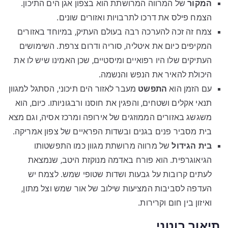
המקור
של המרווה המרושתת הוא בצפון אגן הים התיכון.
הצמח פילס את דרכו לתרבויות ואזורים שונים.
צמח זה זכה להערכה רבה בעולם העתיק, במיוחד באזורים
המקיפים כיום את איטליה, סוריה ודרום צרפת. השימושים
העתיקים שלו היו רפואיים ומיסטיים, שכן האמינו שיש לו את
היכולת להאיר את הנפש והנשמה.
עם הזמן הוא
התפשט
מעבר לאזור הים תיכוני, הסתגל למגוון
תנאי אקלים ושטחים, והפגין את חוסנו ורבגוניותו. כיום, הוא
משגשג באזורים הממוזגים של אירופה ומרכז אסיה, וגם מצא
בית מסביר פנים בגנים ובשדות הפראיים של צפון אמריקה.
בית הגידול
של מרווה מרושתת מגוון כמו התפשטותו
הגיאוגרפית. הוא פורח באדמה מנוקזת היטב, שנמצאת
לעתים קרובות על גבעות ושדות שטופי שמש. לצמח יש
העדפה לסביבות המציעות שילוב של אור שמש וצל מתון,
ואיזון בין חום וקרירות.
תיאור בוטני