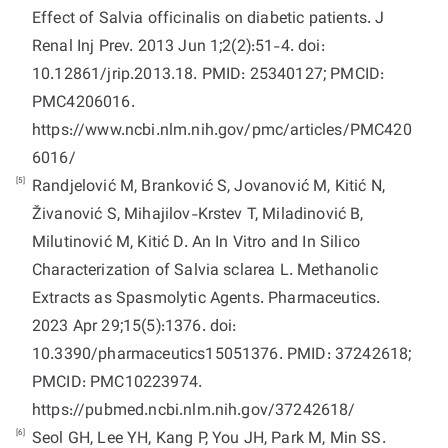
Effect of Salvia officinalis on diabetic patients. J
Renal Inj Prev. 2013 Jun 1;2(2):51-4. doi:
10.12861/jrip.2013.18. PMID: 25340127; PMCID:
PMC4206016.
https://www.ncbi.nlm.nih.gov/pmc/articles/PMC420
6016/
[5]
Randjelović M, Branković S, Jovanović M, Kitić N,
Živanović S, Mihajilov-Krstev T, Miladinović B,
Milutinović M, Kitić D. An In Vitro and In Silico
Characterization of Salvia sclarea L. Methanolic
Extracts as Spasmolytic Agents. Pharmaceutics.
2023 Apr 29;15(5):1376. doi:
10.3390/pharmaceutics15051376. PMID: 37242618;
PMCID: PMC10223974.
https://pubmed.ncbi.nlm.nih.gov/37242618/
[6]
Seol GH, Lee YH, Kang P, You JH, Park M, Min SS.