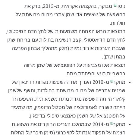
ניסוי
מבוקר, בהקצאה אקראית, מ-2013, בדק את
[6]
ההשפעה של שאיפת אדי שמן אתרי מרווה מרושתת על
חולדות.
התוצאות הראו הפחתה משמעותית של לחץ הדם הסיסטולי,
לחץ הדם הדיאסטולי וקצב הנשימה בחולות עם בריחת שתן
שעברו הערכות אורודינמיות (חלק מתהליך אבחון הפרעה
במתן שתן).
תוצאות אלו מצביעות על הפוטנציאל של שמן מרווה
בהשריית רוגע והפחתת מתח.
מחקר
מ-2010 העריך את ההשפעות נוגדות הדיכאון של
[7]
שמנים אתריים של מרווה מרושתת בחולדות, וחשף שלשמן
קלארי הייתה השפעה נוגדת מתח משמעותית. השפעה זו
הייתה קשורה לאמודולציה של מסלול הדופמין, מה שמעיד
על הפוטנציאל של השמן כאמצעי טיפולי בדיכאון.
מחקר
מ-2014 שבמהלכו העריכו החוקרים את השפעות
[8]
הצמח על תפקוד אנדותל לקוי כרוני (סימן היכר של מחלות