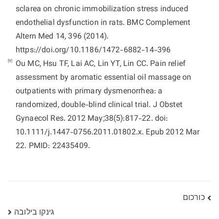
sclarea on chronic immobilization stress induced
endothelial dysfunction in rats. BMC Complement
Altern Med 14, 396 (2014).
https://doi.org/10.1186/1472-6882-14-396
[9]
Ou MC, Hsu TF, Lai AC, Lin YT, Lin CC. Pain relief
assessment by aromatic essential oil massage on
outpatients with primary dysmenorrhea: a
randomized, double-blind clinical trial. J Obstet
Gynaecol Res. 2012 May;38(5):817-22. doi:
10.1111/j.1447-0756.2011.01802.x. Epub 2012 Mar
22. PMID: 22435409.
ניווט
כורכום
גינקו בילובה