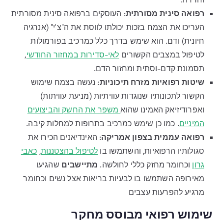
וחרדה.
רפואה סינית מסורתית
: העוסקים ברפואה סינית מסורתית
העריכו את הצמח בזכות יכולתו לווסת את ה"צ'י" (אנרגיה
חיונית) ודם. הוא שימש בדרך כלל כמרכיב בפורמולות
לטיפול במצבים הקשורים
לאי-סדירות במחזור החודשי
,
תסמונת קדם-וסתית ומחזור הדם.
שיטות רפואיות מזרח תיכוניות
: נעשה בצמח שימוש
הקשור לתכונותיו שנוגדות עוויתיות (מניעת עוויתות)
ואפרודיזיאק האמינו שהוא
משפר את החשק והביצועים
המיניים
. כמו כן שימש כמרכיב בתרופות למחלות קיבה.
רפואה עממית בצפון אמריקה
: האינדיאנים הכירו את
סגולותיו הרפואיות, והשתמשו בו
לטיפול בהצטננות
,
כאבי
גרון
וכחומר מחזק כללי לחולשה.
מתיישבים
שהגיעו
מאירופה השתמשו בו לבעיות בריאות אצל נשים וכחומר
מרגיע להפרעות עצבים
שימוש רפואי מבוסס מחקר