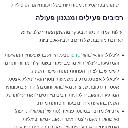
שימוש בפרקטיקות מסורתיות בשל תכונותיהם הטיפוליות.
רכיבים פעילים ומנגנון פעולה
יעילות המרווה נגזרת בעיקר מהשמן האתרי שלו, שהוא
תערובת מורכבת של תרכובות ביו-אקטיביות.
לינלול:
זהו אלכוהול
טרפן
טבעי, הידוע בהשפעותיו המרגיעות
והמרגיעות. לינלול הוא מרכיב עיקרי בשמן קלרי מרווה, ותורם
לשימוש בו לצורך הפחתת מתח ושיפור השינה.
לינאליל אצטט
: מרכיב משמעותי נוסף הוא לינאליל אצטט,
אסטר (תרכובת שנוצרת מאלכוהול וחומצה) הידוע בתכונותיו
המרגיעות והאנטי דלקתיות. רבים מייחסים לו את יעילותו של
השמן בהרגעת גירויים בעור והפחתת מתח.
גרניול:
מדובר במונוטרפנואיד (סוג של מולקולה נדיפה)
ואלכוהול, המקנה לצמח איכויות אנטי-מיקרוביאליות
ואנטיספטיות. גרניול שימושי במאבק בזיהומים חיידקיים