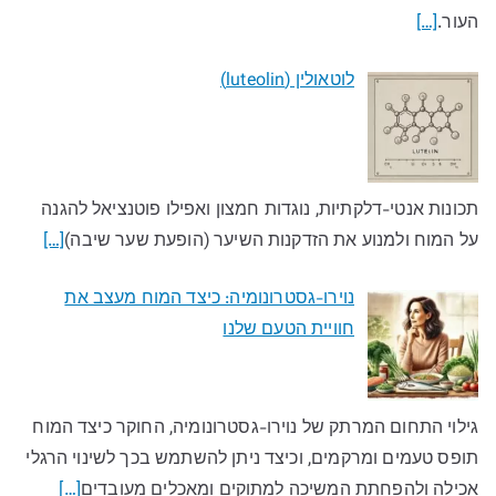
העור.
[…]
לוטאולין (luteolin)
תכונות אנטי-דלקתיות, נוגדות חמצון ואפילו פוטנציאל להגנה
על המוח ולמנוע את הזדקנות השיער (הופעת שער שיבה)
[…]
נוירו-גסטרונומיה: כיצד המוח מעצב את
חוויית הטעם שלנו​
גילוי התחום המרתק של נוירו-גסטרונומיה, החוקר כיצד המוח
תופס טעמים ומרקמים, וכיצד ניתן להשתמש בכך לשינוי הרגלי
אכילה ולהפחתת המשיכה למתוקים ומאכלים מעובדים​
[…]