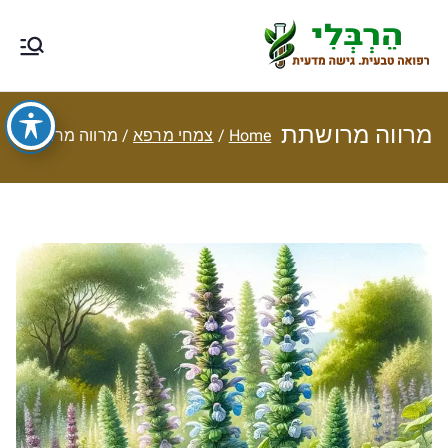
Ski
t
הרבלי –
טיפול תזונתי, צמחי מרפא, רפואה
conten
טבעית מסורתית ותוספי תזונה
רפואה טבעית
מרווה מרושתת
Home
צמחי מרפא
מרווה מרושתת
עם גישה
מדעית