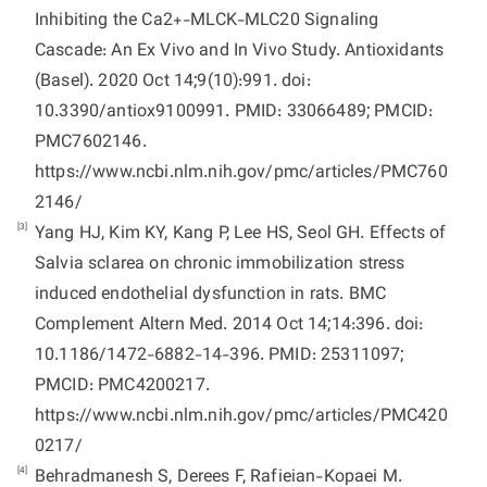
Inhibiting the Ca2+-MLCK-MLC20 Signaling
Cascade: An Ex Vivo and In Vivo Study. Antioxidants
(Basel). 2020 Oct 14;9(10):991. doi:
10.3390/antiox9100991. PMID: 33066489; PMCID:
PMC7602146.
https://www.ncbi.nlm.nih.gov/pmc/articles/PMC760
2146/
[3]
Yang HJ, Kim KY, Kang P, Lee HS, Seol GH. Effects of
Salvia sclarea on chronic immobilization stress
induced endothelial dysfunction in rats. BMC
Complement Altern Med. 2014 Oct 14;14:396. doi:
10.1186/1472-6882-14-396. PMID: 25311097;
PMCID: PMC4200217.
https://www.ncbi.nlm.nih.gov/pmc/articles/PMC420
0217/
[4]
Behradmanesh S, Derees F, Rafieian-Kopaei M.