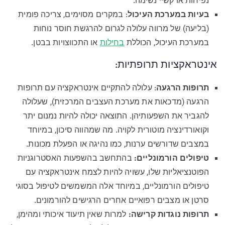
נפיחות או קשיי נשימה.
בעיות במערכת העיכול
: במקרים מסוימים, צריכה פומית
(בליעה) של מרווה עלולה לגרום להרגשת חוסר נוחות
במערכת העיכול, הכוללת
בחילות
או התכווצויות בבטן.
אינטראקציות תרופתיות:
תרופות הרגעה
: עלולה להתקיים אינטראקציה עם תרופות
הרגעה (מדכאות את מערכת העצבים המרכזית), שעלולה
להגביר את השפעותיהן. התוצאה יכולה להיות נמנום יתר
וקואורדינציה מוטורית לקויה. מה שמהווה סיכון, במיוחד
במצבים שדורשים ערנות, כמו נהיגה או הפעלת מכונות.
טיפולים הורמונליים:
בהתחשב בהשפעות האסטרוגניות
הפוטנציאליות שלו, עשויה להיות לצמח אינטראקציה עם
טיפולים הורמונליים, במיוחד אלה המשמשים לטיפול בסוגי
סרטן או מצבים רפואיים אחרים הרגישים להורמונים.
תרופות נוגדות קרישה:
למרות שאין תיעוד איכותי ומהימן,