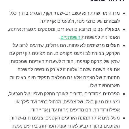
מרווה מרושתת הוא עשב רב-שנתי זקוף, המגיע בדרך כלל
לגבהים
של כחצי מטר, ולפעמים אף יותר.
גבעוליו
עבים, מרובעים ושעירים, ומספקים מסגרת איתנה,
האופיינית למשפחת
השפתניים
.
העלים
מרשימים לא פחות. הם גדולים, שרועים לרוב על
הקרקע, בצורת לב ומעט מקומטים. הם מציגים גוון ירוק עם
שמץ של מרקם קטיפתי, הודות לשערות העדינות שמכסות
את פני השטח שלהם. עלווה זו לא רק מוסיפה למשיכה
החזותית של הצמח אלא גם ממלאת תפקיד חיוני באיכויות
הארומטיות שלו.
הפרחים
מסודרים בדורים לאורך החלק העליון של הגבעול,
ומציגים מגוון בולט של צבעים, מכחול בהיר ועד לילך או
אפילו ורוד רך. הם מדיפים ניחוח עדין אך ייחודי.
משלימים את התמונה
הזרעים
הקטנים, צבעם חום-שחור,
השוכנים בתוך הגביע לאחר עונת הפריחה. בזרעים נעשה