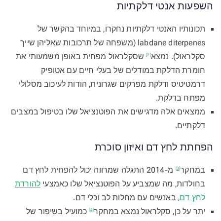
השפעות אנטי דלקתיות
תכונותיו האנטי דלקתיות נחקרו, במיוחד בהקשר של
labdane diterpenes (משפחה של תרכובות שאליהן שייך
סקלראול).
נמצא
שסקלראול מפחית באופן משמעותי את
[2]
חומרת הדלקת במודלים של בעלי חיים עם אטופיק
דרמטיטיס ודלקת מפרקים שגרונית, הודות לעיכוב מסלולי
מפתח בדלקת.
ממצאים אלה מדגישים את הפוטנציאל שלו בטיפול במצבים
דלקתיים.
הפחתת לחץ דם ואיזון סוכרת
ב
מחקר
מ-2014 התגלה שמרווה יכול להפחית לחץ דם
[3]
בחולדות, מה שמצביע על הפוטנציאל שלו כאמצעי
להורדת
לחץ דם
, באנשים עם מחלות לב וכלי דם.
יתר על כן, סקלראול נמצא
במחקר
כמועיל בשיפור של
[4]