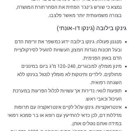
נמצא כי שורש ג'ינג'ר הפחית את הסחרחורת המושרה,
בצורה משמעותית יותר מאשר פלצבו.
גינקו בילובה (גינקו דו-אונתי)
מנגנון פעולה: גינקו בילובה ידוע כמשפר את זרימת הדם
ובעל תכונות נוגדות חמצון, העשויות להועיל לסירקולציית
הדם באוזן הפנימית.
מינון מומלץ: למבוגרים, 120-240 מ"ג ביום במינונים
מחולקים. לילדים ותינוקות לא מומלץ לנטול בגינקו ללא
השגחה רפואית.
תופעות לוואי: נדירות אך עשויות לכלול הפרעות במערכת
העיכול וכאבי ראש.
אינטראקציות: גינקו עלול לקיים אינטראקציה עם תרופות
מדללות דם, לכן כדאי להתייעץ עם רופא או בר סמכא רפואי
במידה ואתם נוטלים אותן.
[2]