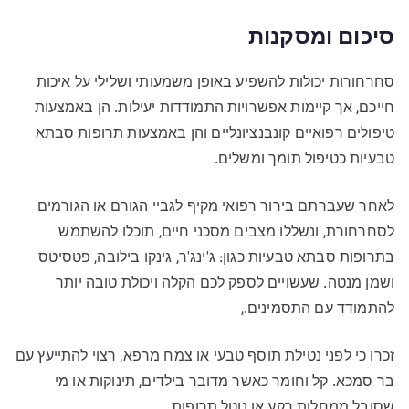
סיכום ומסקנות
סחרחורות יכולות להשפיע באופן משמעותי ושלילי על איכות
חייכם, אך קיימות אפשרויות התמודדות יעילות. הן באמצעות
טיפולים רפואיים קונבנציונליים והן באמצעות תרופות סבתא
טבעיות כטיפול תומך ומשלים.
לאחר שעברתם בירור רפואי מקיף לגביי הגורם או הגורמים
לסחרחורת, ונשללו מצבים מסכני חיים, תוכלו להשתמש
בתרופות סבתא טבעיות כגון: ג'ינג'ר, גינקו בילובה, פטסיטס
ושמן מנטה. שעשויים לספק לכם הקלה ויכולת טובה יותר
להתמודד עם התסמינים.,
זכרו כי לפני נטילת תוסף טבעי או צמח מרפא, רצוי להתייעץ עם
בר סמכא. קל וחומר כאשר מדובר בילדים, תינוקות או מי
שסובל ממחלות רקע או נוטל תרופות.