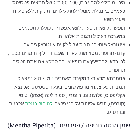
מינון מומלץ: למבוגרים, 50-100 מ"ג של תמצית פטסיטס
פעמיים ביום. לא מומלץ לתת לילדים ותינוקות ללא פיקוח
וייעוץ רפואי.
תופעות לוואי: תופעות לוואי אפשריות כוללות תסמינים
במערכת העיכול ותגובות אלרגיות.
אינטראקציות: פטסיטס עלול לקיים אינטראקציה עם
קדם-תרופות מסויימות, לאחר שעברו חילוף חומרים בכבד,
לכן כדאי להתייעץ עם רופא או בר סמכא אם אתם נוטלים
תרופות.
אסמכתא מדעית: בסקירת
מאמרים
מ-2017 נמצא כי
[3]
תמציות של צמחי מרפא שונים, בעיקר פטסיטס, אכינצאה,
אקליפטוס, פלרגוניום, רוזמרין, ספירולינה (אצה)) וטימין
(קורנית), הראו עליונות על פני פלצבו
לטיפול בנזלת
אלרגית
ובוורטיגו.
שמן מנטה חריפה / פפרמינט (Mentha Piperita)