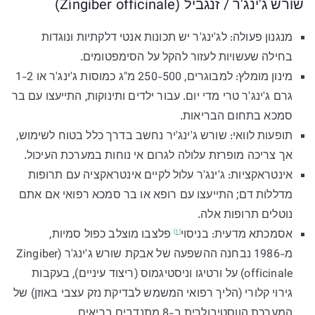
שורש ג'ינג'ר / זנגביל (Zingiber officinale)
מנגנון פעולה: לג'ינג'ר יש תכונות אנטי דלקתיות ונוגדות
בחילה שעשויות לעזור להקל על הסימפטומים.
מינון מומלץ: למבוגרים, 250-500 מ"ג כמוסות ג'ינג'ר או 1-2
גרם ג'ינג'ר טרי מדי יום. עבור ילדים ותינוקות, התייעצו עם בר
סמכא בתחום הבריאות.
תופעות לוואי: שורש ג'ינג'יר נחשב בדרך כלל בטוח לשימוש,
אך צריכה מופרזת עלולה לגרום אי נוחות במערכת העיכול.
אינטראקציות: ג'ינג'ר עלול לקיים אינטראקציה עם תרופות
מדללות דם; התייעצו עם רופא או בר סמכא רפואי אם אתם
נוטלים תרופות אלה.
אסמכתא מדעית:
בניסוי
פלצבו מוצלב כפול סמיות,
[1]
מ-1986 נבחנה ההשפעה של אבקת שורש ג'ינג'ר (Zingiber
officinale) על ורטיגו וניסטיגמוס (ריצוד עיניים), בעקבות
גירוי קלורי (הליך רפואי המשמש לבדיקת נזק עצבי באוזן) של
המערכת הווסטיבולרית ב-8 מתנדבים בריאים.