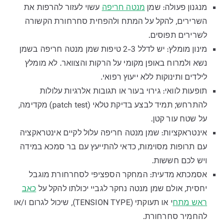
מנגנון פעולה: שמן
מנטה חריפה
עשוי לעזור להרפות את
השרירים, להקל על המתח ולהפחית סחרחורת הקשורה
לשרירים תפוסים.
מינון מומלץ: יש לדלל 2-3 טיפות שמן מנטה חריפה בשמן
נשא ולמרוח באופן מקומי על הרקות והצוואר. לא מומלץ
לילדים ותינוקות ללא ייעוץ רפואי.
תופעות לוואי: גירוי בעור או תגובות אלרגיות עלולות
להתרחש; תמיד לבצע בדיקת טלאי (patch test) מקדימה,
על שטח עור קטן.
אינטראקציות: שמן מנטה חריפה עלול לקיים אינטראקציה
עם תרופות מסוימות, כדאי להתייעץ עם בר סמכא במידה
ויש לכם חששות.
אסמכתא מדעית: המחקר הספציפי לסחרחורת מוגבל
יחסית, אולם שמן מנטה נחקר לגביי יכולתו להקל על
כאב
ראש מתח
י או תעוקתי (TENSION TYPE), שיכול לגרום ו/או
להחמיר סחרחורת.