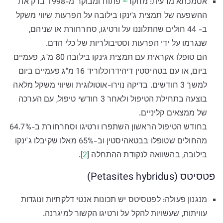
אסמכתא מדעית:
מחקר
פתוח ומבוקר מ-1998 בדק את
ההשפעה של תמצית ג'ינקו בילובה על הפרעות שיווי משקל
ב- 44 חולים שהתלוננו על ורטיגו, סחרחורת או שניהם,
שנגרמו על ידי הפרעות וסטיבולריות של כלי הדם.
הם טופלו אקראית עם תמצית גינקו בילובה 80 מ"ג, פעמיים
ביום, או עם בטהיסטין דיהידרוכלוריד 16 מ"ג פעמיים ביום
למשך 3 חודשים. בדיקה נוירו-אוטולוגית ושיווי משקל מלאה
בוצעה בתחילת הטיפול ולאחר 3 חודשי טיפול, עם הערכה
של ממצאים קליניים.
בחודש הטיפול הראשון השתפרו ורטיגו וסחרחורת ב-64.7%
מהחולים שטופלו בבטאהיסטין וב-65% מאלו שקיבלו ג'ינקו
בילובה, בהשוואה לנקודת ההתחלה [
2
].
פטסיטס (Petasites hybridus)
מנגנון פעולה: לפטסיטס יש תכונות אנטי דלקתיות ונוגדות
עוויתות, שעשויות להקל על ורטיגו הקשור למיגרנה.