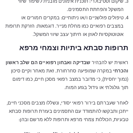
שיקום וסטיבולרי: תוכנית אימונים מובנית לשיפור שיווי
המשקל והפחתת התסמינים.
טיפולים פולשניים ו/או ניתוחיים: במקרים חמורים או
במצבים רפואיים כמו מחלת מנייר. דוגמאות: הזרקת תרופות
אוטוטוקסיות לאוזן או חיתוך עצב שיווי המשקל.
תרופות סבתא ביתיות וצמחי מרפא
ראשית יש להבהיר
שבדיקה ואבחון רפואיים הם שלב ראשון
והכרחי
במקרה שמופיעה סחרחורת. זאת מאחר וקיים סיכון
(נמוך יחסית), כי מדובר במצב רפואי מסכן חיים, כמו דימום
תוך גולגלתי או גידול בגזע המוח.
לאחר שעברתם בירור רפואי יסודי, ונשללו מצבים מסכני חיים,
ייתכן ותבקשו להתמודד עם התסמינים בעזרת תרופות סבתא
טבעיות, הכוללות צמחי מרפא ותרופות ללא מרשם ובהן: