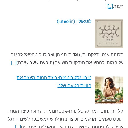
העור.
[…]
לוטאולין (luteolin)
תכונות אנטי-דלקתיות, נוגדות חמצון ואפילו פוטנציאל להגנה
על המוח ולמנוע את הזדקנות השיער (הופעת שער שיבה)
[…]
נוירו-גסטרונומיה: כיצד המוח מעצב את
חוויית הטעם שלנו​
גילוי התחום המרתק של נוירו-גסטרונומיה, החוקר כיצד המוח
תופס טעמים ומרקמים, וכיצד ניתן להשתמש בכך לשינוי הרגלי
אכילה ולהפחתת המשיכה למתוקים ומאכלים מעובדים​
[…]