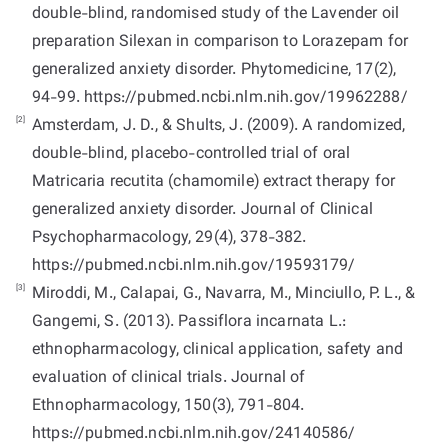
double-blind, randomised study of the Lavender oil
preparation Silexan in comparison to Lorazepam for
generalized anxiety disorder. Phytomedicine, 17(2),
94-99. https://pubmed.ncbi.nlm.nih.gov/19962288/
[2]
Amsterdam, J. D., & Shults, J. (2009). A randomized,
double-blind, placebo-controlled trial of oral
Matricaria recutita (chamomile) extract therapy for
generalized anxiety disorder. Journal of Clinical
Psychopharmacology, 29(4), 378-382.
https://pubmed.ncbi.nlm.nih.gov/19593179/
[3]
Miroddi, M., Calapai, G., Navarra, M., Minciullo, P. L., &
Gangemi, S. (2013). Passiflora incarnata L.:
ethnopharmacology, clinical application, safety and
evaluation of clinical trials. Journal of
Ethnopharmacology, 150(3), 791-804.
https://pubmed.ncbi.nlm.nih.gov/24140586/