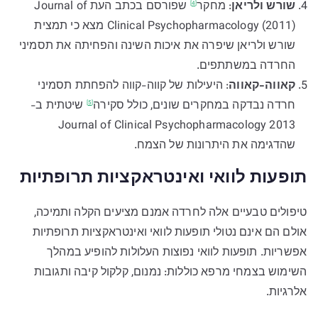
שורש ולריאן
:
מחקר
שפורסם בכתב העת Journal of
[4]
Clinical Psychopharmacology (2011) מצא כי תמצית
שורש ולריאן שיפרה את איכות השינה והפחיתה את תסמיני
החרדה במשתתפים.
קאווה-קאווה
: היעילות של קווה-קווה להפחתת תסמיני
חרדה נבדקה במחקרים שונים, כולל
סקירה
שיטתית ב-
[5]
Journal of Clinical Psychopharmacology 2013
שהדגימה את היתרונות של הצמח.
תופעות לוואי ואינטראקציות תרופתיות
טיפולים טבעיים אלה לחרדה אמנם מציעים הקלה ותמיכה,
אולם הם אינם נטולי תופעות לוואי ואינטראקציות תרופתיות
אפשריות. תופעות לוואי נפוצות העלולות להופיע במהלך
השימוש בצמחי מרפא כוללות: נמנום, קלקול קיבה ותגובות
אלרגיות.