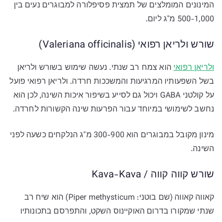
המינונים המומלצים של תמצית פסיפלורה למבוגרים נעים בין
500-1,000 מ"ג ליום.
שורש ולריאן רפואי (Valeriana officinalis)
ולריאן רפואי
הוא צמח רב שנתי. נעשה שימוש בשורש ולריאן
בשל השפעותיו המרגיעות והמשככות חרדה. ולריאן רפואי פועל
על קולטני GABA ויכול גם לסייע בשיפור איכות השינה, לכן הוא
נחשב לשימושי במיוחד עבור הפרעות שינה הקשורות לחרדה.
מינון מקובל במבוגרים הוא 300-900 מ"ג הנלקחים כשעה לפני
השינה.
שורש קווה קווה / Kava-Kava
קאווה קאווה (שם בוטני: Piper methysticum) הוא שיח רב
שנתי שמקורו בדרום האוקיינוס השקט, והתפרסם בתכונותיו