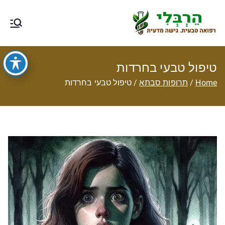
Ski
t
הרבלי –
טיפול תזונתי, צמחי מרפא, רפואה
conten
טבעית מסורתית ותוספי תזונה
רפואה טבעית
טיפול טבעי בחרדות
עם גישה
Home
תרופות סבתא
טיפול טבעי בחרדות
מדעית