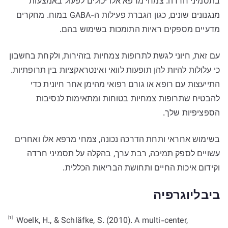
בתסמיני חרדה. צמחי מרפא אלו יכולים לפעול באמצעות
מנגנונים שונים, כגון הגברת פעילות ה-GABA במוח. מחקרים
מדעיים מספקים ראיות התומכות בשימוש בהם.
עם זאת, חיוני לגשת לתרופות צמחיות בזהירות, ולקחת בחשבון
כי עלולות להיות להן תופעות לוואי ואינטראקציות בין תרופתיות.
התייעצות עם רופא או גורם רפואי מהימן אחר חיונית כדי
להבטיח שתרופות צמחיות בטוחות ומתאימות לנסיבות
הספציפיות שלך.
בשימוש אחראי ותחת הדרכה נכונה, צמחי מרפא אלו ואחרים
עשויים לספק תמיכה, רבת ערך, בהקלה על תסמיני חרדה
וקידום איכות החיים ותחושת הבריאות הכללית.
ביבליוגרפיה
[1]
Woelk, H., & Schläfke, S. (2010). A multi-center,