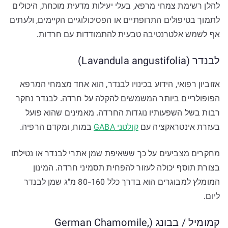
להלן רשימת צמחי מרפא, בעלי יעילות מדעית מוכחת, היכולים
לתמוך בטיפולים התרופתיים או הפסיכולוגיים הקיימים, ולעתים
אף לשמש אלטרנטיבה טבעית להתמודדות עם חרדות.
לבנדר (Lavandula angustifolia)
אזוביון רפואי, הידוע בכינויו לבנדר, הוא אחד מצמחי המרפא
הפופולריים ביותר המשמשים להקלה על חרדה. לבנדר נחקר
רבות בשל השפעותיו נוגדות החרדה. מאמינים שהוא פועל
בעזרת אינטראקציה עם
קולטני GABA
במוח, ומקדם הרפיה.
מחקרים מצביעים על כך ששאיפת שמן אתרי לבנדר או נטילתו
בצורת תוסף יכולה לעזור להפחית תסמיני חרדה. המינון
המומלץ למבוגרים הוא בדרך כלל 80-160 מ"ג שמן לבנדר
ליום.
קמומיל / בבונג (German Chamomile,