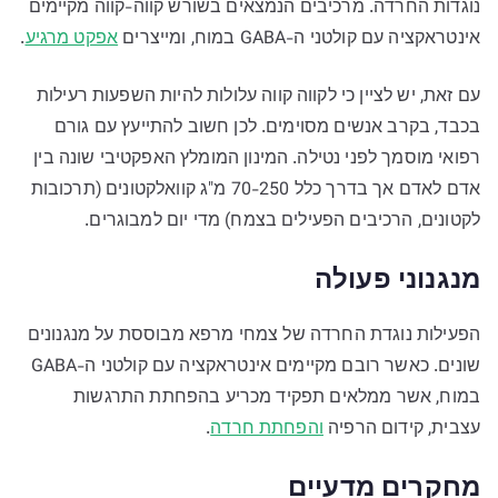
נוגדות החרדה. מרכיבים הנמצאים בשורש קווה-קווה מקיימים
אינטראקציה עם קולטני ה-GABA במוח, ומייצרים
אפקט מרגיע
.
עם זאת, יש לציין כי לקווה קווה עלולות להיות השפעות רעילות
בכבד, בקרב אנשים מסוימים. לכן חשוב להתייעץ עם גורם
רפואי מוסמך לפני נטילה. המינון המומלץ האפקטיבי שונה בין
אדם לאדם אך בדרך כלל 70-250 מ"ג קוואלקטונים (תרכובות
לקטונים, הרכיבים הפעילים בצמח) מדי יום למבוגרים.
מנגנוני פעולה
הפעילות נוגדת החרדה של צמחי מרפא מבוססת על מנגנונים
שונים. כאשר רובם מקיימים אינטראקציה עם קולטני ה-GABA
במוח, אשר ממלאים תפקיד מכריע בהפחתת התרגשות
עצבית, קידום הרפיה
והפחתת חרדה
.
מחקרים מדעיים