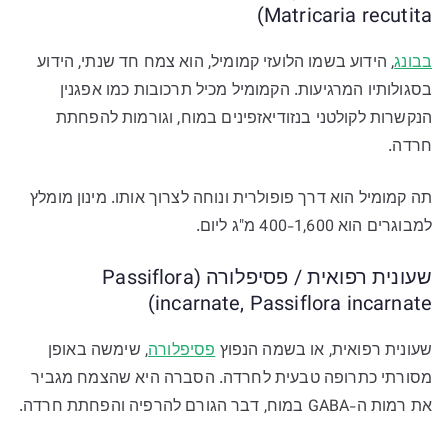
Matricaria recutita)
בבונג
, הידוע בשמו הלועזי קמומיל, הוא צמח חד שנתי, הידוע
בסגולותיו המרגיעות. הקמומיל מכיל תרכובות כמו אפגנין
הנקשרות לקולטני בנזודיאזפינים במוח, וגורמות להפחתת
חרדה.
תה קמומיל הוא דרך פופולרית ונוחה לצרוך אותו. מינון מומלץ
למבוגרים הוא 400-1,600 מ"ג ליום.
שעונית רפואית / פסיפלורה (Passiflora
incarnate, Passiflora incarnate)
שעונית רפואית, או בשמה הנפוץ
פסיפלורה
, שימשה באופן
מסורתי כתרופה טבעית לחרדה. הסברה היא שהצמח מגביר
את רמות ה-GABA במוח, דבר הגורם להרפיה והפחתת חרדה.