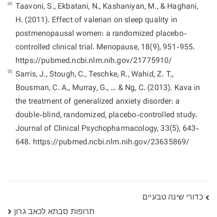
[4]
Taavoni, S., Ekbatani, N., Kashaniyan, M., & Haghani,
H. (2011). Effect of valerian on sleep quality in
postmenopausal women: a randomized placebo-
controlled clinical trial. Menopause, 18(9), 951-955.
https://pubmed.ncbi.nlm.nih.gov/21775910/
[5]
Sarris, J., Stough, C., Teschke, R., Wahid, Z. T.,
Bousman, C. A., Murray, G., … & Ng, C. (2013). Kava in
the treatment of generalized anxiety disorder: a
double-blind, randomized, placebo-controlled study.
Journal of Clinical Psychopharmacology, 33(5), 643-
648. https://pubmed.ncbi.nlm.nih.gov/23635869/
ניווט
כדורי שינה טבעיים
תרופות סבתא לכאב גרון