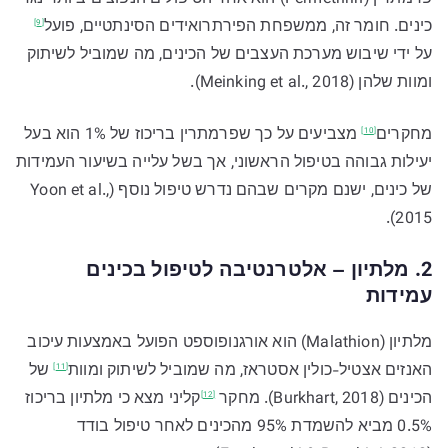
כינים. חומר זה, ממשפחת הפירתרואידים הסינתטיים,
פועל
[9]
על ידי שיבוש מערכת העצבים של הכינים, מה שמוביל לשיתוק
ומוות שלהן (Meinking et al., 2018).
מחקרים
מצביעים על כך שפרמתרין בריכוז של 1% הוא בעל
[10]
יעילות גבוהה בטיפול הראשוני, אך בשל עלייה בשיעור העמידות
של כינים, ישנם מקרים שבהם נדרש טיפול נוסף (Yoon et al.,
2015).
2. מלתיון – אלטרנטיבה לטיפול בכינים
עמידות
מלתיון (Malathion) הוא אורגנופוספט הפועל באמצעות עיכוב
האנזים אצטיל-כולין אסטראז, מה שמוביל לשיתוק
ומוות
של
[11]
הכינים (Burkhart, 2018).
מחקר
קליני מצא כי מלתיון בריכוז
[12]
0.5% מביא להשמדת 95% מהכינים לאחר טיפול בודד