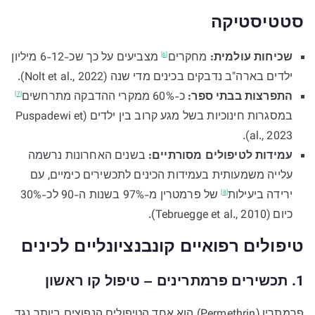
סטטיסטיקה
שכיחות עולמית:
מחקרים
מצביעים על כך שכ-6-12 מיליון
[6]
ילדים בארה"ב נדבקים בכינים מדי שנה (Nolt et al., 2022).
התפרצות בבתי ספר:
כ-60% ממקרי ההדבקה
מתרחשים
[7]
במסגרות חינוכיות בשל מגע קרוב בין ילדים (Puspadewi et
al., 2023).
עמידות לטיפולים מסורתיים:
בשנים האחרונות נרשמה
עלייה משמעותית בעמידות הכינים לתכשירים כימיים, עם
ירידה
ביעילות
של פרמטרין מ-97% בשנות ה-90 לכ-30%
[8]
כיום (Tebruegge et al., 2010).
טיפולים רפואיים קונבנציונליים
לכינים
1. תכשירים פרמתרינים – טיפול קו ראשון
פרמתרין (Permethrin) הוא אחד הטיפולים הנפוצים ביותר נגד