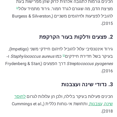
הכינים גורמות לתגובה אלרגית לרוק שהן מפרישות בעת
מציצת הדם, מה שגורם לגרד חמור. גירוד מתמיד
עלול
[4]
להוביל לפציעות ולזיהומים משניים (Burgess & Silverston,
2015).
2. פצעים ודלקות בעור הקרקפת
גירוד אינטנסיבי עלול להוביל לזיהום חיידקי משני (Impetigo),
בעיקר בשל חדירת
חיידקים
כמו
Staphylococcus aureus
ו-
[5]
Streptococcus pyogenes
דרך הפצעים (Frydenberg & Starr,
2016).
3. נדודי שינה ועצבנות
הכינים פעילות בעיקר בלילה, ולכן הן עלולות לגרום
לחוסר
שינה
,
עצבנות
, ותחושת אי-נוחות כללית (Cummings et al.,
2018).