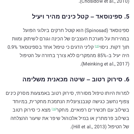
(Chosidow et al., 2010).
5. ספינוסאד – קטל כינים מהיר ויעיל
ספינוסאד (Spinosad) הוא קוטל חרקים ביולוגי הפועל
במהירות על מערכת העצבים של הכינה וגורם לשיתוק ומוות
תוך דקות.
ניסוי
קליני הדגים כי טיפול אחד בספינוסאד 0.9%
[15]
היה יעיל ב-85% מהמקרים ללא צורך בחזרה על הטיפול
(Meinking et al., 2017).
6. סירוק רטוב – שיטה מכאנית משלימה
למרות היותו טיפול מסורתי, סירוק רטוב באמצעות מסרק כינים
צפוף נחשב כגישה קונבנציונלית הנתמכת מחקרית, במיוחד
בשילוב עם תכשירים רפואיים.
מחקר
מצא כי סירוק רטוב
[16]
בשילוב פרמתרין או בנזיל אלכוהול שיפר את שיעור ההצלחה
של הטיפול (Hill et al., 2013).