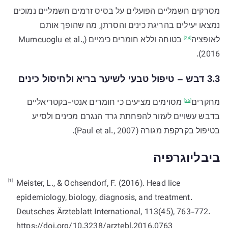
מסרקים חשמליים הפועלים על בסיס זרמים חשמליים נמוכים
נמצאו יעילים בהריגת כינים והסרתן, מה שהופך אותם
לאופציה
בטוחה וללא חומרים כימיים (Mumcuoglu et al.,
[24]
2016).
3.3 דבש – טיפול טבעי לשיער בריא ולחיסול כינים
מחקרים
מסוימים מציעים כי חומרים אנטי-בקטריאליים
[25]
בדבש עשויים לעזור להפחתת גרד הנגרם מכינים ולסייע
בטיפול בקרקפת מגורה (Paul et al., 2007).
ביבליוגרפיה
[1]
Meister, L., & Ochsendorf, F. (2016). Head lice
epidemiology, biology, diagnosis, and treatment.
Deutsches Ärzteblatt International, 113(45), 763-772.
https://doi.org/10.3238/arztebl.2016.0763