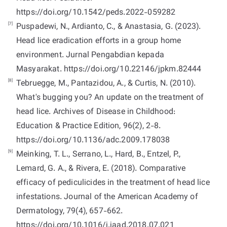
https://doi.org/10.1542/peds.2022-059282
[7]
Puspadewi, N., Ardianto, C., & Anastasia, G. (2023).
Head lice eradication efforts in a group home
environment. Jurnal Pengabdian kepada
Masyarakat. https://doi.org/10.22146/jpkm.82444
[8]
Tebruegge, M., Pantazidou, A., & Curtis, N. (2010).
What's bugging you? An update on the treatment of
head lice. Archives of Disease in Childhood:
Education & Practice Edition, 96(2), 2-8.
https://doi.org/10.1136/adc.2009.178038
[9]
Meinking, T. L., Serrano, L., Hard, B., Entzel, P.,
Lemard, G. A., & Rivera, E. (2018). Comparative
efficacy of pediculicides in the treatment of head lice
infestations. Journal of the American Academy of
Dermatology, 79(4), 657-662.
https://doi.org/10.1016/j.jaad.2018.07.021