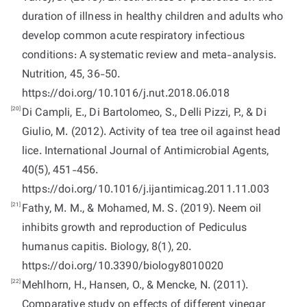
duration of illness in healthy children and adults who
develop common acute respiratory infectious
conditions: A systematic review and meta-analysis.
Nutrition, 45, 36-50.
https://doi.org/10.1016/j.nut.2018.06.018
[20]
Di Campli, E., Di Bartolomeo, S., Delli Pizzi, P., & Di
Giulio, M. (2012). Activity of tea tree oil against head
lice. International Journal of Antimicrobial Agents,
40(5), 451-456.
https://doi.org/10.1016/j.ijantimicag.2011.11.003
[21]
Fathy, M. M., & Mohamed, M. S. (2019). Neem oil
inhibits growth and reproduction of Pediculus
humanus capitis. Biology, 8(1), 20.
https://doi.org/10.3390/biology8010020
[22]
Mehlhorn, H., Hansen, O., & Mencke, N. (2011).
Comparative study on effects of different vinegar