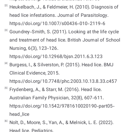
[2]
Heukelbach, J., & Feldmeier, H. (2010). Diagnosis of
head lice infestations. Journal of Parasitology.
https://doi.org/10.1007/s00436-010-2119-6
[3]
Goundrey-Smith, S. (2011). Looking at the life cycle
and treatment of head lice. British Journal of School
Nursing, 6(3), 123-126.
https://doi.org/10.12968/bjsn.2011.6.3.123
[4]
Burgess, I., & Silverston, P. (2015). Head lice. BMJ
Clinical Evidence, 2015.
https://doi.org/10.7748/phc.2003.10.13.8.33.c457
[5]
Frydenberg, A., & Starr, M. (2016). Head lice.
Australian Family Physician, 32(8), 607-611.
https://doi.org/10.1542/9781610020190-part05-
head_lice
[6]
Nolt, D., Moore, S., Yan, A., & Melnick, L. E. (2022).
Head lice. Pediatrics.