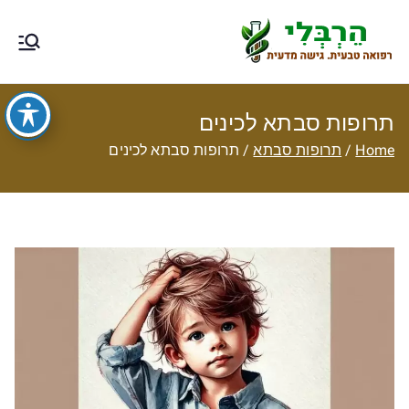
Ski
t
הרבלי –
טיפול תזונתי, צמחי מרפא, רפואה
conten
טבעית מסורתית ותוספי תזונה
רפואה טבעית
תרופות סבתא לכינים
עם גישה
Home
תרופות סבתא
תרופות סבתא לכינים
מדעית