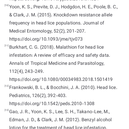
[10]
Yoon, K. S., Previte, D. J., Hodgdon, H. E., Poole, B. C.,
& Clark, J. M. (2015). Knockdown resistance allele
frequency in head lice populations. Journal of
Medical Entomology, 52(2), 201-207.
https://doi.org/10.1093/jme/tjv073
[11]
Burkhart, C. G. (2018). Malathion for head lice
infestation: A review of efficacy and safety data.
Annals of Tropical Medicine and Parasitology,
112(4), 243-249.
https://doi.org/10.1080/00034983.2018.1501419
[12]
Frankowski, B. L., & Bocchini, J. A. (2010). Head lice.
Pediatrics, 126(2), 392-403.
https://doi.org/10.1542/peds.2010-1308
[13]
Gao, J. R., Yoon, K. S., Lee, S. H., Takano-Lee, M.,
Edman, J. D., & Clark, J. M. (2012). Benzyl alcohol
lotion for the treatment of head lice infestation.