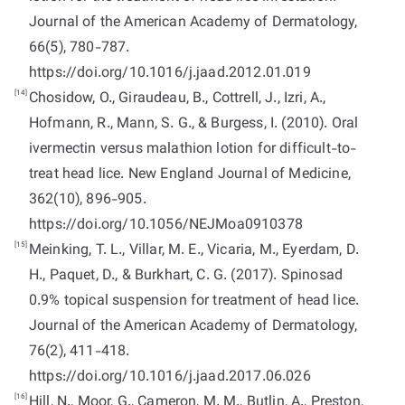
Journal of the American Academy of Dermatology,
66(5), 780-787.
https://doi.org/10.1016/j.jaad.2012.01.019
[14]
Chosidow, O., Giraudeau, B., Cottrell, J., Izri, A.,
Hofmann, R., Mann, S. G., & Burgess, I. (2010). Oral
ivermectin versus malathion lotion for difficult-to-
treat head lice. New England Journal of Medicine,
362(10), 896-905.
https://doi.org/10.1056/NEJMoa0910378
[15]
Meinking, T. L., Villar, M. E., Vicaria, M., Eyerdam, D.
H., Paquet, D., & Burkhart, C. G. (2017). Spinosad
0.9% topical suspension for treatment of head lice.
Journal of the American Academy of Dermatology,
76(2), 411-418.
https://doi.org/10.1016/j.jaad.2017.06.026
[16]
Hill, N., Moor, G., Cameron, M. M., Butlin, A., Preston,