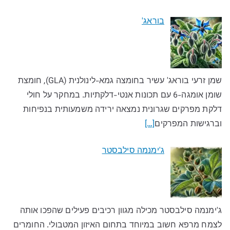
בוראג'
שמן זרעי בוראג' עשיר בחומצה גמא-לינולנית (GLA), חומצת
שומן אומגה-6 עם תכונות אנטי-דלקתיות. במחקר על חולי
דלקת מפרקים שגרונית נמצאה ירידה משמעותית בנפיחות
וברגישות המפרקים
[…]
ג'ימנמה סילבסטר
ג'ימנמה סילבסטר מכילה מגוון רכיבים פעילים שהפכו אותה
לצמח מרפא חשוב במיוחד בתחום האיזון המטבולי. החומרים