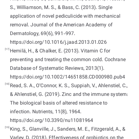
S., Williamson, M. S., & Bass, C. (2013). Single
application of novel pediculicide with mechanical
removal. Journal of the American Academy of
Dermatology, 69(6), 991-997.
https://doi.org/10.1016/j.jaad.2013.01.026
[17]
Hemilä, H., & Chalker, E. (2013). Vitamin C for
preventing and treating the common cold. Cochrane
Database of Systematic Reviews, 2013(1).
https://doi.org/10.1002/14651858.CD000980.pub4
[18]
Read, S. A., O’Connor, K. S., Suppiah, V., Ahlenstiel, C.,
& Ahlenstiel, G. (2019). Zinc and the immune system:
The biological basis of altered resistance to
infection. Nutrients, 11(8), 1964.
https://doi.org/10.3390/nu11081964
[19]
King, S., Glanville, J., Sanders, M. E., Fitzgerald, A., &
Varley, D. (2018). Effectiveness of probiotics on the