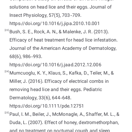
solutions on head lice and their eggs. Journal of
Insect Physiology, 57(5), 703-709.
https://doi.org/10.1016/j.jipa.2010.10.001
[23]
Bush, S. E., Rock, A. N., & Malenke, J. R. (2013).
Efficacy of heat treatment for head lice infestation.
Journal of the American Academy of Dermatology,
68(6), 986-993.
https://doi.org/10.1016/j.jaad.2012.12.006
[24]
Mumcuoglu, K. Y., Klaus, S., Kafka, D., Teiler, M., &
Miller, J. (2016). Efficacy of electrical combs in
removing head lice and their eggs. Pediatric
Dermatology, 33(6), 644-648.
https://doi.org/10.1111/pde.12751
[25]
Paul, I. M., Beiler, J., McMonagle, A., Shaffer, M. L., &
Duda, L. (2007). Effect of honey, dextromethorphan,
and no treatment on nocturnal cough and sleep