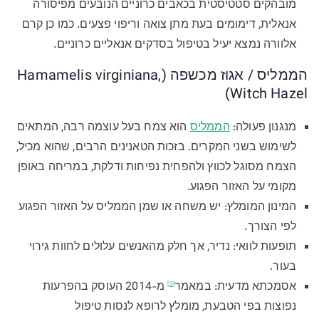
מובהקים סטטיסטית בכאבים כרוניים הנובעים מפיסורה
אנאלית, דימומים בעת מתן צואה וריפוי פצעים. כמו כן קרם
אלוורה נמצא יעיל בטיפול בסדקים אנאליים כרוניים.
הממליס / אגוז מכשפה (Hamamelis virginiana,
Witch Hazel)
מנגנון פעולה:
הממליס
הוא צמח בעל עוצמה רבה, המתאים
לשימוש בשני המקרים. בזכות הטאנינים הרבים, שהוא מכיל,
הצמח מסוגל לכווץ ולהפחית נפיחות ודלקת, במריחה באופן
מקומי על האזור הפגוע.
המינון המומלץ: יש משחה או שמן הממליס על האזור הפגוע
לפי הצורך.
תופעות לוואי: נדיר, אך חלק מהאנשים עלולים לחוות גירוי
בעור.
אסמכתא מדעית:
במאמר
מ-2014 העוסק בהפרעות
[3]
נפוצות בפי הטבעת, מומלץ לרופא לנסות טיפול