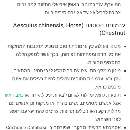
המועדף. עוד כתוב כי באופן אידיאלי התזונה למבוגרים
צריכה להכיל 25 עד 35 גרם סיבים ביום.
ערמונית הסוסים (Aesculus chinensis, Horse
Chestnut)
מנגנון פעולה: עץ ערמונית הסוסים מכיל תרכובות המחזקות
את כלי הדם ומפחיתות נפיחות, ובכך עשוי לספק הקלה
בתסמיני טחורים.
מינון מומלץ: התייעצו עם בר סמכא לגבי המינון המתאים,
שכן זרעי ערמונית הסוסים עלולים להיות רעילים אם אינם
מוכנים כראוי.
תופעות לוואי: עלולות לגרום לבעיות עיכול, גירוד או
כאב ראש
אצל אנשים מסוימים. נשים בהריון או מניקות וכן אנשים עם
מחלות רקע ו/או נוטלים תרופות צריכים להתייעץ עם רופא
לפני השימוש.
אסמכתא מדעית:
מחקר
שפורסם ב-Cochrane Database
[5]