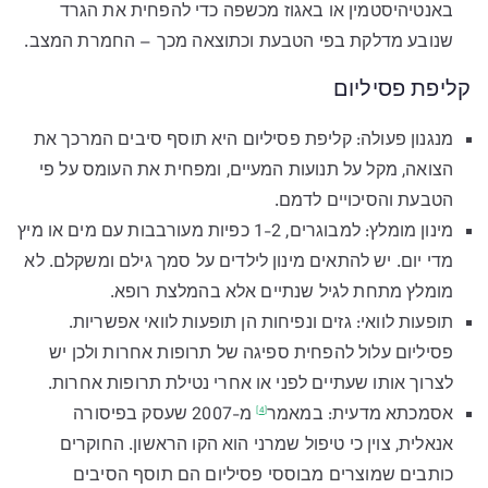
באנטיהיסטמין או באגוז מכשפה כדי להפחית את הגרד
שנובע מדלקת בפי הטבעת וכתוצאה מכך – החמרת המצב.
קליפת פסיליום
מנגנון פעולה: קליפת פסיליום היא תוסף סיבים המרכך את
הצואה, מקל על תנועות המעיים, ומפחית את העומס על פי
הטבעת והסיכויים לדמם.
מינון מומלץ: למבוגרים, 1-2 כפיות מעורבבות עם מים או מיץ
מדי יום. יש להתאים מינון לילדים על סמך גילם ומשקלם. לא
מומלץ מתחת לגיל שנתיים אלא בהמלצת רופא.
תופעות לוואי: גזים ונפיחות הן תופעות לוואי אפשריות.
פסיליום עלול להפחית ספיגה של תרופות אחרות ולכן יש
לצרוך אותו שעתיים לפני או אחרי נטילת תרופות אחרות.
אסמכתא מדעית:
במאמר
מ-2007 שעסק בפיסורה
[4]
אנאלית, צוין כי טיפול שמרני הוא הקו הראשון. החוקרים
כותבים שמוצרים מבוססי פסיליום הם תוסף הסיבים