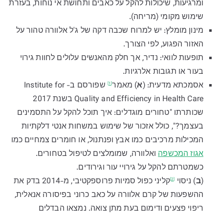
ומרגיעות, שיכולות להקל על כאבים ותחושת אי נוחות, בעזרת
שימוש מקומי (מריחה).
מינון מומלץ: יש למרוח שכבה דקה של ג'ל אלוורה טהור על
האזור הפגוע, לפי הצורך.
תופעות לוואי: נדיר, אך חלק מהאנשים עלולים לחוות גירוי
בעור או תגובות אלרגיות.
אסמכתא מדעית: (
א
)
מאמר
שפורסם ב- Institute for
[1]
Quality and Efficiency in Health Care בשנת 2017
שכותרתו "טחורים מוגדלים: איך תוכל להקל על התסמינים
בעצמך?", כולל אזכור של שימוש במשחות אנטי דלקתיות
המכילות מרכיבים כמו אבץ ופנתנול, או חומרים צמחיים כמו
אגוז המכשפה
ואלוורה, שמומלצים לטיפול בטחורים.
כשמטרתם להקל על גירויי עור וגירודים.
(
ב
)
ניסוי
קליני כפול סמיות פרוספקטיבי, מ-2014 בדק את
[2]
ההשפעות של קרם אלוורה על כאב כרוני בפיסורה אנאלית,
ריפוי פצעים ודימום בעת מתן צואה. נמצאו הבדלים