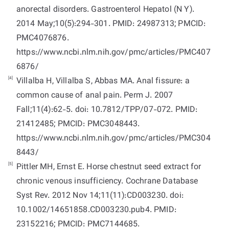
anorectal disorders. Gastroenterol Hepatol (N Y).
2014 May;10(5):294-301. PMID: 24987313; PMCID:
PMC4076876.
https://www.ncbi.nlm.nih.gov/pmc/articles/PMC407
6876/
[4]
Villalba H, Villalba S, Abbas MA. Anal fissure: a
common cause of anal pain. Perm J. 2007
Fall;11(4):62-5. doi: 10.7812/TPP/07-072. PMID:
21412485; PMCID: PMC3048443.
https://www.ncbi.nlm.nih.gov/pmc/articles/PMC304
8443/
[5]
Pittler MH, Ernst E. Horse chestnut seed extract for
chronic venous insufficiency. Cochrane Database
Syst Rev. 2012 Nov 14;11(11):CD003230. doi:
10.1002/14651858.CD003230.pub4. PMID:
23152216; PMCID: PMC7144685.