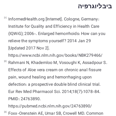
ביבליוגרפיה
[1]
InformedHealth.org [Internet]. Cologne, Germany:
Institute for Quality and Efficiency in Health Care
(IQWiG); 2006-. Enlarged hemorrhoids: How can you
relieve the symptoms yourself? 2014 Jan 29
[Updated 2017 Nov 2].
https://www.ncbi.nlm.nih.gov/books/NBK279466/
[2]
Rahmani N, Khademloo M, Vosoughi K, Assadpour S.
Effects of Aloe vera cream on chronic anal fissure
pain, wound healing and hemorrhaging upon
defection: a prospective double blind clinical trial.
Eur Rev Med Pharmacol Sci. 2014;18(7):1078-84.
PMID: 24763890.
https://pubmed.ncbi.nlm.nih.gov/24763890/
[3]
Foxx-Orenstein AE, Umar SB, Crowell MD. Common