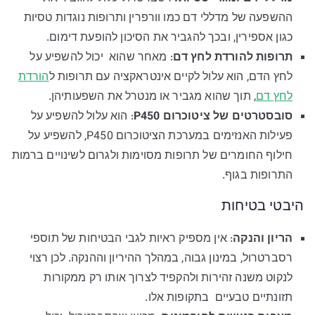
ההשפעה של מדללי דם כמו וורפרין ותרופות נוגדות טסיות
כגון אספירין, ובכך להגביר את הסיכון להופעת דימום.
תרופות להורדת לחץ דם
: מאחר שהוא יכול להשפיע על
לחץ הדם, הוא עלול לקיים אינטראקציה עם תרופות ל
הורדת
לחץ דם
, תוך שהוא מגביר או מנטרל את השפעותיהן.
סובסטרטים של ציטוכרום P450
: הוא עלול להשפיע על
פעילות האנזימים במערכת הציטוכרום P450, להשפיע על
חילוף החומרים של תרופות מסוימות ולגרום לשינויים ברמות
התרופות בגוף.
היבטי בטיחות
הריון והנקה
: אין מספיק ראיות לגבי הבטיחות של תוספי
רסברטרול, במינון גבוה, במהלך ההיריון וההנקה. לכן רצוי
לנקוט משנה זהירות ולהקפיד לצרוך אותו רק ממקורות
תזונתיים טבעיים בתקופות אלו.