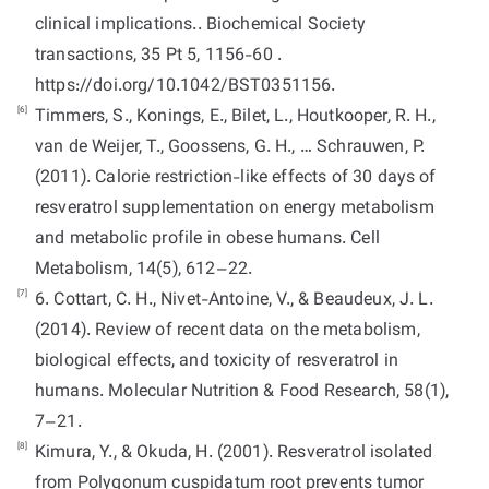
clinical implications.. Biochemical Society
transactions, 35 Pt 5, 1156-60 .
https://doi.org/10.1042/BST0351156.
[6]
Timmers, S., Konings, E., Bilet, L., Houtkooper, R. H.,
van de Weijer, T., Goossens, G. H., … Schrauwen, P.
(2011). Calorie restriction-like effects of 30 days of
resveratrol supplementation on energy metabolism
and metabolic profile in obese humans. Cell
Metabolism, 14(5), 612–22.
[7]
6. Cottart, C. H., Nivet-Antoine, V., & Beaudeux, J. L.
(2014). Review of recent data on the metabolism,
biological effects, and toxicity of resveratrol in
humans. Molecular Nutrition & Food Research, 58(1),
7–21.
[8]
Kimura, Y., & Okuda, H. (2001). Resveratrol isolated
from Polygonum cuspidatum root prevents tumor