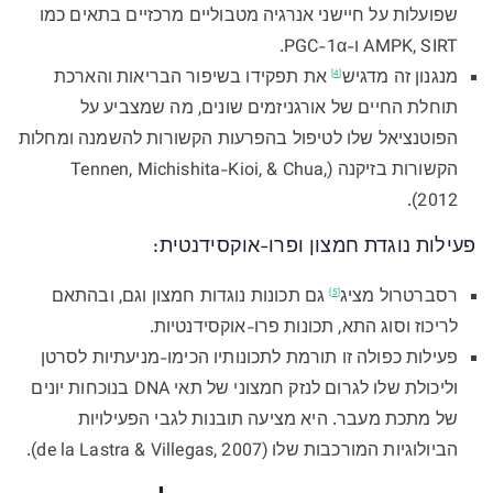
שפועלות על חיישני אנרגיה מטבוליים מרכזיים בתאים כמו
AMPK, SIRT ו-PGC-1α.
מנגנון זה
מדגיש
את תפקידו בשיפור הבריאות והארכת
[4]
תוחלת החיים של אורגניזמים שונים, מה שמצביע על
הפוטנציאל שלו לטיפול בהפרעות הקשורות להשמנה ומחלות
הקשורות בזיקנה (Tennen, Michishita-Kioi, & Chua,
2012).
פעילות נוגדת חמצון ופרו-אוקסידנטית:
רסברטרול
מציג
גם תכונות נוגדות חמצון וגם, ובהתאם
[5]
לריכוז וסוג התא, תכונות פרו-אוקסידנטיות.
פעילות כפולה זו תורמת לתכונותיו הכימו-מניעתיות לסרטן
וליכולת שלו לגרום לנזק חמצוני של תאי DNA בנוכחות יונים
של מתכת מעבר. היא מציעה תובנות לגבי הפעילויות
הביולוגיות המורכבות שלו (de la Lastra & Villegas, 2007).