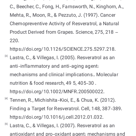
C., Beecher, C., Fong, H., Farnsworth, N., Kinghorn, A.,
Mehta, R., Moon, R., & Pezzuto, J. (1997). Cancer
Chemopreventive Activity of Resveratrol, a Natural
Product Derived from Grapes. Science, 275, 218 –
220.
https://doi.org/10.1126/SCIENCE.275.5297.218.
[3]
Lastra, C., & Villegas, I. (2005). Resveratrol as an
anti-inflammatory and anti-aging agent:
mechanisms and clinical implications.. Molecular
nutrition & food research, 49 5, 405-30 .
https://doi.org/10.1002/MNFR.200500022.
[4]
Tennen, R., Michishita-Kioi, E., & Chua, K. (2012).
Finding a Target for Resveratrol. Cell, 148, 387-389.
https://doi.org/10.1016/j.cell.2012.01.032.
[5]
Lastra, C., & Villegas, I. (2007). Resveratrol as an
antioxidant and pro-oxidant agent: mechanisms and