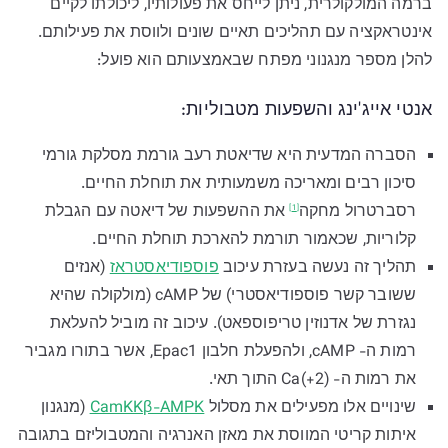
ברמה המולקולרית, ניתן לייחס את פעולותיו, ליכולתו לקיים
אינטראקציה עם תהליכים תאיים שונים ולווסת את פעילותם.
להלן מספר מנגנוני מפתח שבאמצעותם הוא פועל:
אנטי אייג'ינג והשפעות מטבוליות:
הסברה המדעית היא שדיאטת רעב גורמת מסלקת גורמי
סיכון רבים ומאריכה משמעותית את תוחלת החיים.
רסברטרול
מחקה
את ההשפעות של דיאטה עם הגבלת
[1]
קלוריות, שכאמור תורמת להארכת תוחלת החיים.
תהליך זה נעשה בעזרת עיכוב
פוספודיאסטראז
(אנזים
ששובר קשר פוספודיאסטרי) של cAMP (מולקולה שהיא
נגזרת של אדנוזין טריפוספאט). עיכוב זה מוביל להעלאת
רמות ה- cAMP, ולהפעלת חלבון Epac1, אשר בתורו מגביר
את רמות ה- (2+)Ca התוך תאי.
שינויים אלו מפעילים את מסלול
CamKKβ-AMPK
(מנגנון
איתות קריטי המווסת את מאזן האנרגיה והמטבוליזם בתגובה