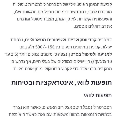
קביעת המינון האופטימלי של רסברטרול למטרות טיפוליות
מורכבת למדי, בהתחשב בזמינות הביולוגית המגוונת שלו,
והשפעותיו הקשורות לאופן המתן, מצב המטופל וגורמים
אינדבידואלים נוספים.
במצבים
קרדיווסקולריים ולשיפורים מטאבוליים
, נצפתה
יעילות קלינית במינונים הנעים בין 150 ל-500 מ"ג ביום.
למניעה ולטיפול בסרטן
, נצפה כי מינונים נמוכים יותר (2.5 עד
10 מ"ג/ק"ג) היו יעילים במודלים של בעלי חיים, אך נדרשים
מחקרים בבני אדם כדי לקבוע פרוטוקולי מינון אופטימליים.
תופעות לוואי, אינטראקציות ובטיחות
תופעות לוואי
רסברטרול נסבל היטב אצל רוב האנשים, כאשר הוא נצרך
בכמויות הנמצאות במזון ומשקאות. עם זאת, כאשר הוא נלקח