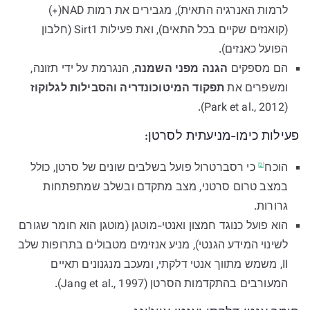
לרמות האנרגיה התאית), מגבירים את רמות NAD(+)
(קואנזים שקיים בכל התאים), ואת פעילות Sirt1 (חלבון
הפועל כאנזים).
הם מספקים
הגנה מפני השמנה
, הנגרמת על ידי תזונה,
ומשפרים את
תפקוד המיטוכונדריה והסבילות לגלוקוז
(Park et al., 2012).
פעילות כימו-מניעתית לסרטן:
הוכח
כי רסברטרול פועל בשלבים שונים של סרטן, כולל
[2]
במצב טרום סרטני, מצב מתקדם ובשלב שמתפתחות
גרורות.
הוא פועל כנוגד חמצון ואנטי-מוטגן
(מוטגן הוא חומר שגורם
לשינוי המידע הגנטי), מניע אנזימים מטבולים בתרופות שלב
II, משמש מתווך אנטי דלקתי, ומעכב מנגנונים תאיים
המעורבים בהתקדמות הסרטן (Jang et al., 1997).