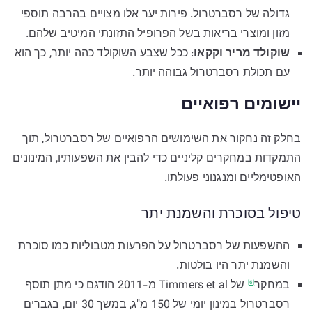
גדולה של רסברטרול. פירות יער אלו מצויים בהרבה תוספי
מזון ומוצרי בריאות בשל הפרופיל התזונתי המיטיב שלהם.
שוקולד מריר וקקאו
: ככל שצבע השוקולד כהה יותר, כך הוא
עם תכולת רסברטרול גבוהה יותר.
יישומים רפואיים
בחלק זה נחקור את השימושים הרפואיים של רסברטרול, תוך
התמקדות במחקרים קליניים כדי להבין את השפעותיו, המינונים
האופטימליים ומנגנוני פעולתו.
טיפול בסוכרת והשמנת יתר
ההשפעות של רסברטרול על הפרעות מטבוליות כמו סוכרת
והשמנת יתר היו בולטות.
במחקר
של Timmers et al מ-2011 הודגם כי מתן תוסף
[6]
רסברטרול במינון יומי של 150 מ"ג, במשך 30 יום, בגברים