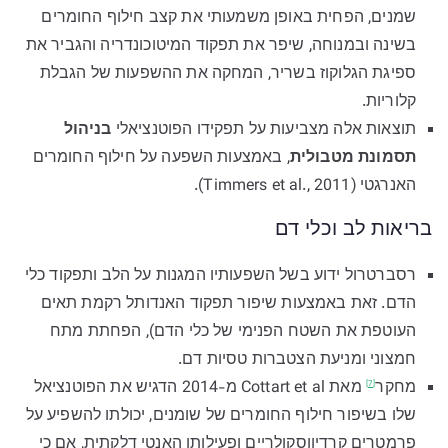
שמנים, הפחית באופן משמעותי את קצב חילוף החומרים
בשינה ובמנוחה, שיפר את תפקוד המיטוכונדריה והגביר את
ספיגת הגלוקוז בשריר, המחקה את ההשפעות של הגבלת
קלוריות.
תוצאות אלה מצביעות על תפקידו הפוטנציאלי
בניהול
תסמונת מטבולית
, באמצעות השפעה על חילוף החומרים
האנרגטי (Timmers et al., 2011).
בריאות לב וכלי דם
רסברטרול ידוע בשל השפעותיו המגנות על הלב ותפקוד כלי
הדם. זאת באמצעות שיפור תפקוד האנדותל רקמת תאים
העוטפת את השטח הפנימי של כלי הדם), הפחתת מתח
חמצוני ומניעת הצטברות טסיות דם.
מחקר
מאת Cottart et al מ-2014 הדגיש את הפוטנציאל
[7]
שלו בשיפור חילוף החומרים של שומנים, יכולתו להשפיע על
פרמטרים קרדיווסקולריים ופעילותו האנטי דלקתית, אם כי