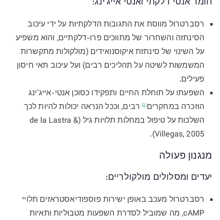
חומר אנטי דלקתי ואנטי אייג'ינג:
רסברטרול מווסת את התגובות הדלקתיות על ידי עיכוב
הסינתזה והשחרור של מתווכים פרו-דלקתיים, והוא משפיע
על השינוי של סינתזת איקוסנואידים (מולקולות מתקשרות
המשמשות לשיטה על תהליכים רבים) ועל עיכוב תאי חיסון
פעילים.
השפעתו על תוחלת החיים ותפקידו כסוכן אנטי-אייג'ינג
הוזכרה
במחקרים
רבים, וככל הנראה יכולות להיות לכך
[3]
השלכות על טיפול במחלות תלויות גיל (de la Lastra &
Villegas, 2005).
מנגנון פעולה
יעדים ומסלולים מולקולריים:
רסברטרול מעכב באופן ישירות פוספודיאסטראזים תלויי
cAMP, מה שמוביל לסדרת השפעות מטבוליות ותאיות