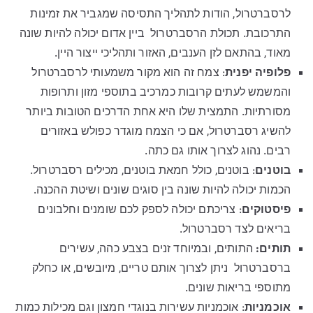
לרסברטרול, הודות לתהליך התסיסה שמגביר את זמינות
התרכובת. תכולת הרסברטרול ביין אדום יכולה להיות שונה
מאוד, בהתאם לזן הענבים, האזור ותהליכי ייצור היין.
פלופיה יפנית
: צמח זה הוא מקור משמעותי לרסברטרול
והמשמש לעתים קרובות כמרכיב בתוספי מזון ותרופות
מסורתיות. התמצית שלו היא אחת הדרכים הטובות ביותר
להשיג רסברטרול, אם כי הצמח מוגדר כפולש באזורים
רבים. נהוג לצרוך אותו גם כתה.
בוטנים
: בוטנים, כולל חמאת בוטנים, מכילים רסברטרול.
הכמות יכולה להיות שונה בין סוגים שונים ושיטת ההכנה.
פיסטוקים
: צריכתם יכולה לספק לכם שומנים וחלבונים
בריאים לצד רסברטרול.
תותים
:
התותים, ובמיוחד זנים בצבע כהה, עשירים
ברסברטרול ניתן לצרוך אותם טריים, מיובשים, או כחלק
מתוספי בריאות שונים.
אוכמניות
: אוכמניות עשירות בנוגדי חמצון וגם מכילות כמות