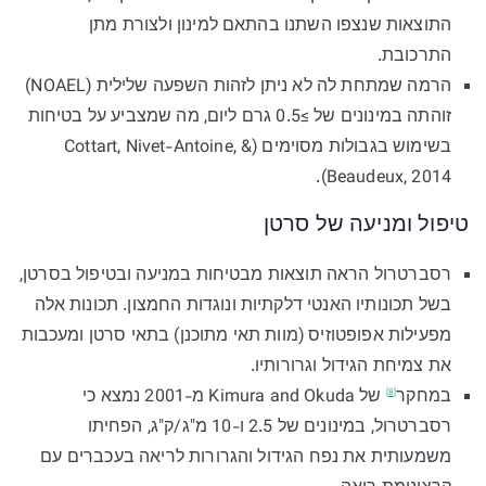
התוצאות שנצפו השתנו בהתאם למינון ולצורת מתן
התרכובת.
הרמה שמתחת לה לא ניתן לזהות השפעה שלילית (NOAEL)
זוהתה במינונים של ≥0.5 גרם ליום, מה שמצביע על בטיחות
בשימוש בגבולות מסוימים (Cottart, Nivet-Antoine, &
Beaudeux, 2014).
טיפול ומניעה של סרטן
רסברטרול הראה תוצאות מבטיחות במניעה ובטיפול בסרטן,
בשל תכונותיו האנטי דלקתיות ונוגדות החמצון. תכונות אלה
מפעילות אפופטוזיס (מוות תאי מתוכנן) בתאי סרטן ומעכבות
את צמיחת הגידול וגרורותיו.
במחקר
של Kimura and Okuda מ-2001 נמצא כי
[8]
רסברטרול, במינונים של 2.5 ו-10 מ"ג/ק"ג, הפחיתו
משמעותית את נפח הגידול והגרורות לריאה בעכברים עם